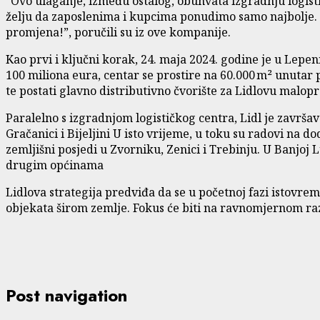
“Ovo ulaganje, između ostalog, obuhvata izgradnju logistič
želju da zaposlenima i kupcima ponudimo samo najbolje. O
promjena!”, poručili su iz ove kompanije.
Kao prvi i ključni korak, 24. maja 2024. godine je u Lepeni
100 miliona eura, centar se prostire na 60.000 m² unutar 
te postati glavno distributivno čvorište za Lidlovu malop
Paralelno s izgradnjom logističkog centra, Lidl je završa
Gračanici i Bijeljini U isto vrijeme, u toku su radovi na 
zemljišni posjedi u Zvorniku, Zenici i Trebinju. U Banjoj 
drugim općinama
Lidlova strategija predviđa da se u početnoj fazi istovr
objekata širom zemlje. Fokus će biti na ravnomjernom r
Post navigation