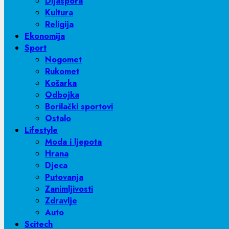
Dijaspora
Kultura
Religija
Ekonomija
Sport
Nogomet
Rukomet
Košarka
Odbojka
Borilački sportovi
Ostalo
Lifestyle
Moda i ljepota
Hrana
Djeca
Putovanja
Zanimljivosti
Zdravlje
Auto
Scitech