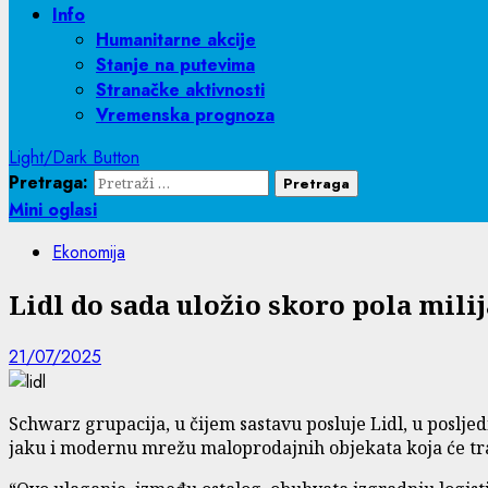
Info
Humanitarne akcije
Stanje na putevima
Stranačke aktivnosti
Vremenska prognoza
Light/Dark Button
Pretraga:
Mini oglasi
Ekonomija
Lidl do sada uložio skoro pola mili
21/07/2025
Schwarz grupacija, u čijem sastavu posluje Lidl, u posljed
jaku i modernu mrežu maloprodajnih objekata koja će traj