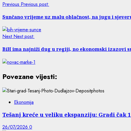
Previous
Previous post:
Sunčano vrijeme uz malu oblačnost, na jugu i sjeveru
Next
Next post:
BiH ima najniži dug u regiji, no ekonomski izazovi su
Povezane vijesti:
Ekonomija
Tešanj kreće u veliku ekspanziju: Gradi čak 
26/07/2026
0