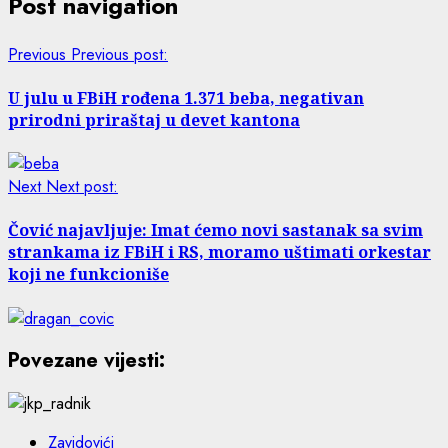
Post navigation
Previous
Previous post:
U julu u FBiH rođena 1.371 beba, negativan
prirodni priraštaj u devet kantona
Next
Next post:
Čović najavljuje: Imat ćemo novi sastanak sa svim
strankama iz FBiH i RS, moramo uštimati orkestar
koji ne funkcioniše
Povezane vijesti:
Zavidovići