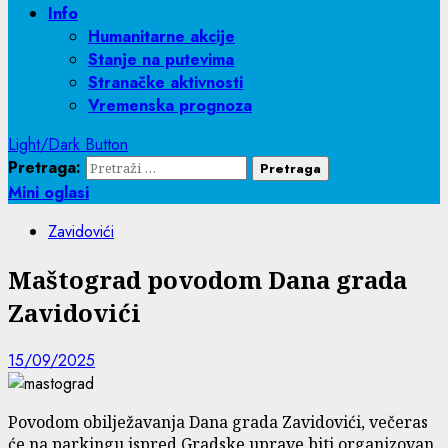
Info
Humanitarne akcije
Stanje na putevima
Stranačke aktivnosti
Vremenska prognoza
Light/Dark Button
Pretraga:
Mini oglasi
Zavidovići
Maštograd povodom Dana grada
Zavidovići
15/09/2025
Povodom obilježavanja Dana grada Zavidovići, večeras
će na parkingu ispred Gradske uprave biti organizovan