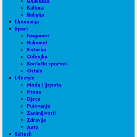
Dijaspora
Kultura
Religija
Ekonomija
Sport
Nogomet
Rukomet
Košarka
Odbojka
Borilački sportovi
Ostalo
Lifestyle
Moda i ljepota
Hrana
Djeca
Putovanja
Zanimljivosti
Zdravlje
Auto
Scitech