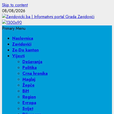
Skip to content
08/08/2026
Primary Menu
Naslovnica
Zavidovići
Ze-Do kanton
Vijesti
Dešavanja
Politika
Crna hronika
Maglaj
Žepče
BiH
Region
Evropa
Svijet