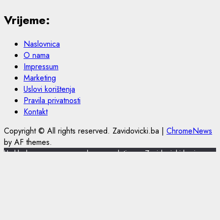
Vrijeme:
Naslovnica
O nama
Impressum
Marketing
Uslovi korištenja
Pravila privatnosti
Kontakt
Copyright © All rights reserved. Zavidovicki.ba
|
ChromeNews
by AF themes.
U skladu s novom europskom regulativom, Zavidovicki.ba je
nadogradio politiku privatnosti i korištenja kolačića.
Zavidovicki.ba koristi kolačiće (cookies) za pružanje boljeg
korisničkog iskustva, funkcionalnosti stranice i prilagođavanja
sustava oglašavanja. Nastavkom pregleda portala Zavidovicki.ba
slažete se sa korištenjem kolačića. Više o kolačićima pročitajte u