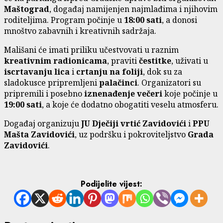
Maštograd
, događaj namijenjen najmlađima i njihovim
roditeljima. Program počinje u
18:00 sati
, a donosi
mnoštvo zabavnih i kreativnih sadržaja.
Mališani će imati priliku učestvovati u raznim
kreativnim radionicama
, praviti
čestitke
, uživati u
iscrtavanju lica
i
crtanju na foliji
, dok su za
sladokusce pripremljeni
palačinci
. Organizatori su
pripremili i posebno
iznenađenje večeri
koje počinje u
19:00 sati
, a koje će dodatno obogatiti veselu atmosferu.
Događaj organizuju
JU Dječiji vrtić Zavidovići
i
PPU
Mašta Zavidovići
, uz podršku i pokroviteljstvo
Grada
Zavidovići
.
Podijelite vijest: