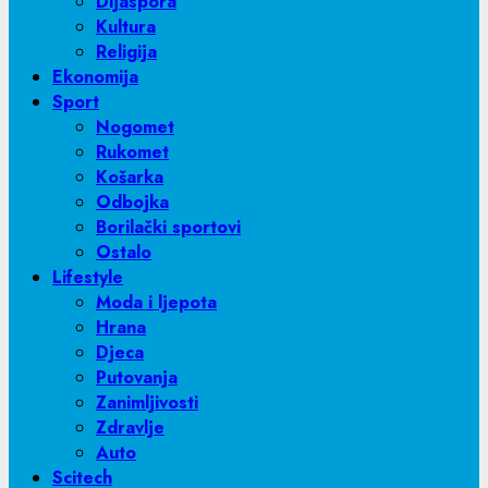
Dijaspora
Kultura
Religija
Ekonomija
Sport
Nogomet
Rukomet
Košarka
Odbojka
Borilački sportovi
Ostalo
Lifestyle
Moda i ljepota
Hrana
Djeca
Putovanja
Zanimljivosti
Zdravlje
Auto
Scitech