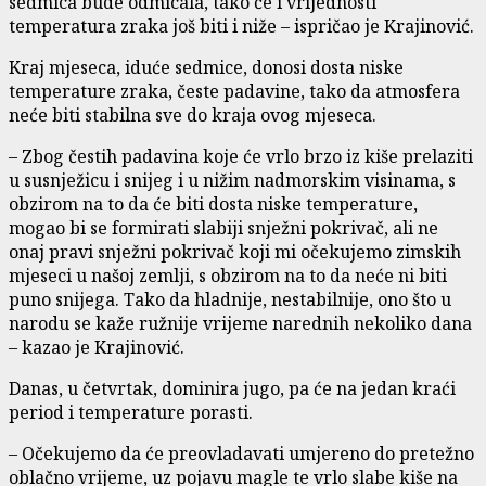
sedmica bude odmicala, tako će i vrijednosti
temperatura zraka još biti i niže – ispričao je Krajinović.
Kraj mjeseca, iduće sedmice, donosi dosta niske
temperature zraka, česte padavine, tako da atmosfera
neće biti stabilna sve do kraja ovog mjeseca.
– Zbog čestih padavina koje će vrlo brzo iz kiše prelaziti
u susnježicu i snijeg i u nižim nadmorskim visinama, s
obzirom na to da će biti dosta niske temperature,
mogao bi se formirati slabiji snježni pokrivač, ali ne
onaj pravi snježni pokrivač koji mi očekujemo zimskih
mjeseci u našoj zemlji, s obzirom na to da neće ni biti
puno snijega. Tako da hladnije, nestabilnije, ono što u
narodu se kaže ružnije vrijeme narednih nekoliko dana
– kazao je Krajinović.
Danas, u četvrtak, dominira jugo, pa će na jedan kraći
period i temperature porasti.
– Očekujemo da će preovladavati umjereno do pretežno
oblačno vrijeme, uz pojavu magle te vrlo slabe kiše na