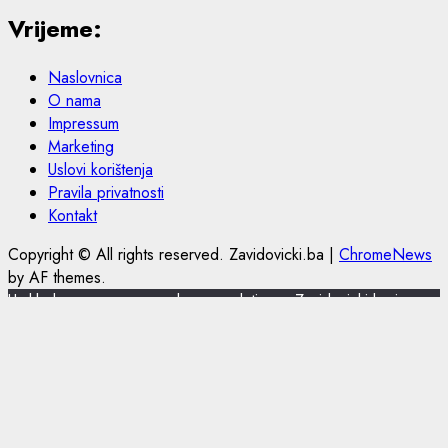
Vrijeme:
Naslovnica
O nama
Impressum
Marketing
Uslovi korištenja
Pravila privatnosti
Kontakt
Copyright © All rights reserved. Zavidovicki.ba
|
ChromeNews
by AF themes.
U skladu s novom europskom regulativom, Zavidovicki.ba je
nadogradio politiku privatnosti i korištenja kolačića.
Zavidovicki.ba koristi kolačiće (cookies) za pružanje boljeg
korisničkog iskustva, funkcionalnosti stranice i prilagođavanja
sustava oglašavanja. Nastavkom pregleda portala Zavidovicki.ba
slažete se sa korištenjem kolačića. Više o kolačićima pročitajte u
uslovima korištenja.
Slažem se
Pročitajte ovdje