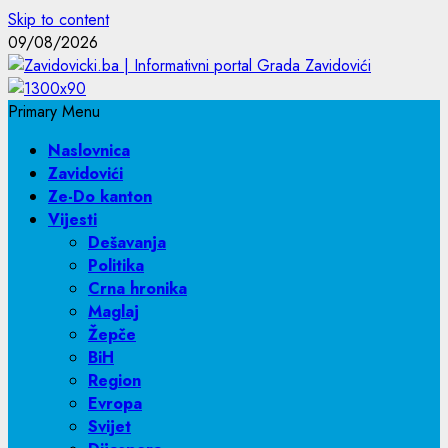
Skip to content
09/08/2026
Primary Menu
Naslovnica
Zavidovići
Ze-Do kanton
Vijesti
Dešavanja
Politika
Crna hronika
Maglaj
Žepče
BiH
Region
Evropa
Svijet