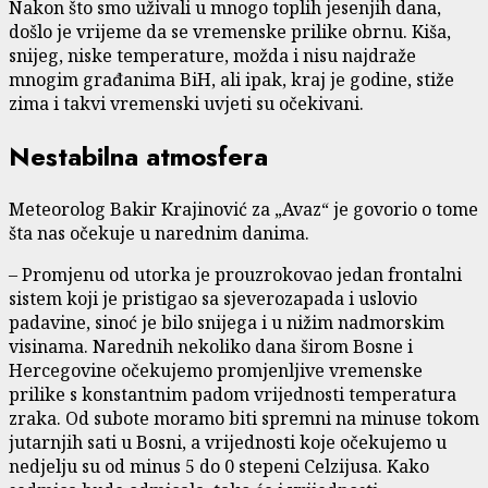
Nakon što smo uživali u mnogo toplih jesenjih dana,
došlo je vrijeme da se vremenske prilike obrnu. Kiša,
snijeg, niske temperature, možda i nisu najdraže
mnogim građanima BiH, ali ipak, kraj je godine, stiže
zima i takvi vremenski uvjeti su očekivani.
Nestabilna atmosfera
Meteorolog Bakir Krajinović za „Avaz“ je govorio o tome
šta nas očekuje u narednim danima.
– Promjenu od utorka je prouzrokovao jedan frontalni
sistem koji je pristigao sa sjeverozapada i uslovio
padavine, sinoć je bilo snijega i u nižim nadmorskim
visinama. Narednih nekoliko dana širom Bosne i
Hercegovine očekujemo promjenljive vremenske
prilike s konstantnim padom vrijednosti temperatura
zraka. Od subote moramo biti spremni na minuse tokom
jutarnjih sati u Bosni, a vrijednosti koje očekujemo u
nedjelju su od minus 5 do 0 stepeni Celzijusa. Kako