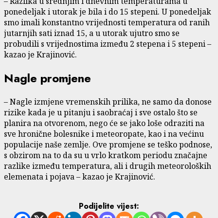
– Razlika u srednjim i dnevnim temperaturama u
ponedeljak i utorak je bila i do 15 stepeni. U ponedeljak
smo imali konstantno vrijednosti temperatura od ranih
jutarnjih sati iznad 15, a u utorak ujutro smo se
probudili s vrijednostima između 2 stepena i 5 stepeni –
kazao je Krajinović.
Nagle promjene
– Nagle izmjene vremenskih prilika, ne samo da donose
rizike kada je u pitanju i saobraćaj i sve ostalo što se
planira na otvorenom, nego će se jako loše odraziti na
sve hronične bolesnike i meteoropate, kao i na većinu
populacije naše zemlje. Ove promjene se teško podnose,
s obzirom na to da su u vrlo kratkom periodu značajne
razlike između temperatura, ali i drugih meteoroloških
elemenata i pojava – kazao je Krajinović.
Podijelite vijest: