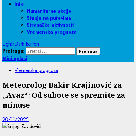
Info
Humanitarne akcije
Stanje na putevima
Stranačke aktivnosti
Vremenska prognoza
Light/Dark Button
Pretraga:
Mini oglasi
Vremenska prognoza
Meteorolog Bakir Krajinović za
„Avaz“: Od subote se spremite za
minuse
20/11/2025