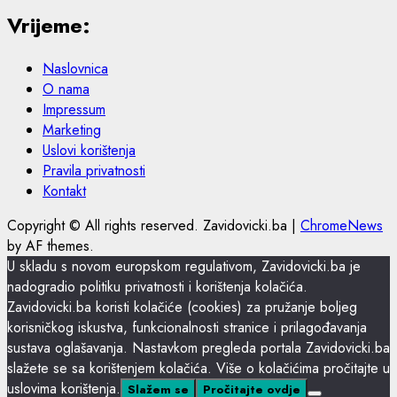
Vrijeme:
Naslovnica
O nama
Impressum
Marketing
Uslovi korištenja
Pravila privatnosti
Kontakt
Copyright © All rights reserved. Zavidovicki.ba
|
ChromeNews
by AF themes.
U skladu s novom europskom regulativom, Zavidovicki.ba je
nadogradio politiku privatnosti i korištenja kolačića.
Zavidovicki.ba koristi kolačiće (cookies) za pružanje boljeg
korisničkog iskustva, funkcionalnosti stranice i prilagođavanja
sustava oglašavanja. Nastavkom pregleda portala Zavidovicki.ba
slažete se sa korištenjem kolačića. Više o kolačićima pročitajte u
uslovima korištenja.
Slažem se
Pročitajte ovdje