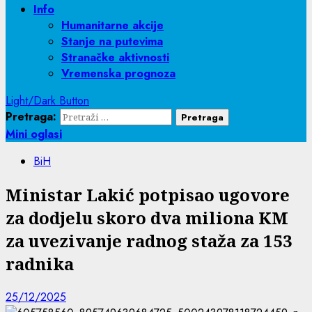
Info
Humanitarne akcije
Stanje na putevima
Stranačke aktivnosti
Vremenska prognoza
Light/Dark Button
Pretraga:
Mini oglasi
BiH
Ministar Lakić potpisao ugovore
za dodjelu skoro dva miliona KM
za uvezivanje radnog staža za 153
radnika
25/12/2025