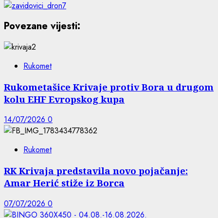
Povezane vijesti:
Rukomet
Rukometašice Krivaje protiv Bora u drugom
kolu EHF Evropskog kupa
14/07/2026
0
Rukomet
RK Krivaja predstavila novo pojačanje:
Amar Herić stiže iz Borca
07/07/2026
0