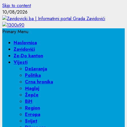
Skip to content
10/08/2026
Primary Menu
Naslovnica
Zavidovići
Ze-Do kanton
Vijesti
Dešavanja
Politika
Crna hronika
Maglaj
Žepče
BiH
Region
Evropa
Svijet