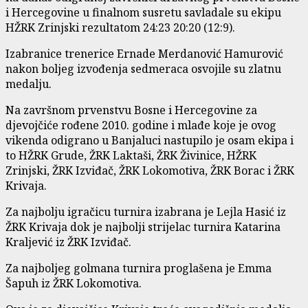
i Hercegovine u finalnom susretu savladale su ekipu
HŽRK Zrinjski rezultatom 24:23 20:20 (12:9).
Izabranice trenerice Ernade Merdanović Hamurović
nakon boljeg izvođenja sedmeraca osvojile su zlatnu
medalju.
Na završnom prvenstvu Bosne i Hercegovine za
djevojčiće rođene 2010. godine i mlađe koje je ovog
vikenda odigrano u Banjaluci nastupilo je osam ekipa i
to HŽRK Grude, ŽRK Laktaši, ŽRK Živinice, HŽRK
Zrinjski, ŽRK Izviđač, ŽRK Lokomotiva, ŽRK Borac i ŽRK
Krivaja.
Za najbolju igračicu turnira izabrana je Lejla Hasić iz
ŽRK Krivaja dok je najbolji strijelac turnira Katarina
Kraljević iz ŽRK Izviđač.
Za najboljeg golmana turnira proglašena je Emma
Šapuh iz ŽRK Lokomotiva.