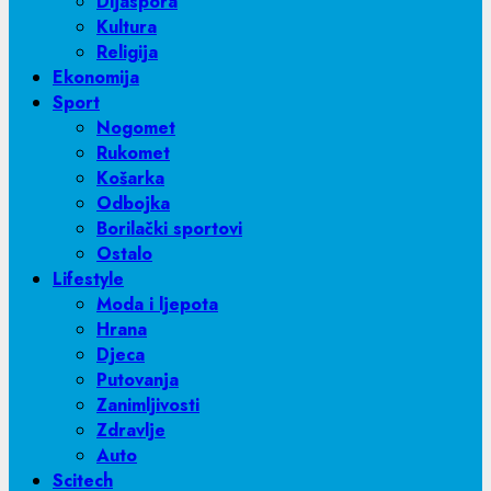
Dijaspora
Kultura
Religija
Ekonomija
Sport
Nogomet
Rukomet
Košarka
Odbojka
Borilački sportovi
Ostalo
Lifestyle
Moda i ljepota
Hrana
Djeca
Putovanja
Zanimljivosti
Zdravlje
Auto
Scitech