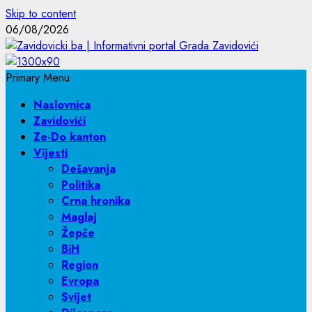
Skip to content
06/08/2026
Primary Menu
Naslovnica
Zavidovići
Ze-Do kanton
Vijesti
Dešavanja
Politika
Crna hronika
Maglaj
Žepče
BiH
Region
Evropa
Svijet