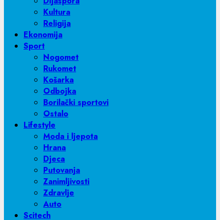
Dijaspora
Kultura
Religija
Ekonomija
Sport
Nogomet
Rukomet
Košarka
Odbojka
Borilački sportovi
Ostalo
Lifestyle
Moda i ljepota
Hrana
Djeca
Putovanja
Zanimljivosti
Zdravlje
Auto
Scitech