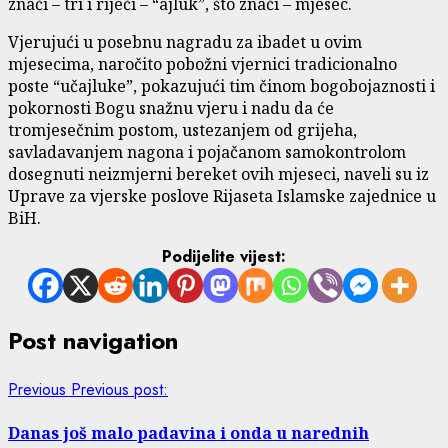
znači – tri i riječi – “ajluk”, što znači – mjesec.
Vjerujući u posebnu nagradu za ibadet u ovim
mjesecima, naročito pobožni vjernici tradicionalno
poste “učajluke”, pokazujući tim činom bogobojaznosti i
pokornosti Bogu snažnu vjeru i nadu da će
tromjesečnim postom, ustezanjem od grijeha,
savladavanjem nagona i pojačanom samokontrolom
dosegnuti neizmjerni bereket ovih mjeseci, naveli su iz
Uprave za vjerske poslove Rijaseta Islamske zajednice u
BiH.
Podijelite vijest:
Post navigation
Previous
Previous post:
Danas još malo padavina i onda u narednih