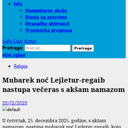
Info
Humanitarne akcije
Stanje na putevima
Stranačke aktivnosti
Vremenska prognoza
Light/Dark Button
Pretraga:
Mini oglasi
Religija
Mubarek noć Lejletur-regaib
nastupa večeras s akšam namazom
25/12/2025
U četvrtak, 25. decembra 2025. godine, s akšam
namazom, nastupa mubarek noć Lejletur-regaib, koju