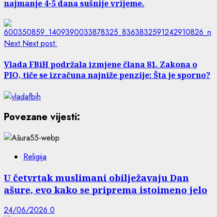
najmanje 4-5 dana sušnije vrijeme.
Next
Next post:
Vlada FBiH podržala izmjene člana 81. Zakona o
PIO, tiče se izračuna najniže penzije: Šta je sporno?
Povezane vijesti:
Religija
U četvrtak muslimani obilježavaju Dan
ašure, evo kako se priprema istoimeno jelo
24/06/2026
0