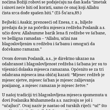
noćima Božiji robovi se podsjećaju na dan kada “imetak
i sinovi neće biti od koristi, samo će onaj koji Allahu
čista srca dođe spašen biti.” (Eš-Šu’ara,89.)
Bejheki i Asakir, prenoseći od Enesa, r. a., bilježe
predaju da je na početku mjeseca redžeba Poslanik a.s.
učio dovu: Allahumme barik lena fi redžebe ve ša'bane,
ve belligna ramadan – “Allahu, učini nas
blagoslovljenim u redžebu i ša’banu i omogući da
dočekamo ramazan.”
Ovom dovom Poslanik, a.s., je direktno ukazao na
odabranost i blagoslovljenost redžeba i ša'bana jer su to
vijesnici dolaska mjeseca ramazana. Općenito se za tri
odabrana mjeseca ima običaj kazati: “Mjesec redžeb je
mjesec sjetve, mjesec ša'ban je mjesec zalijevanja
posijanog, a mjesec ramazan je mjesec žetve.”
U našoj tradiciji tri blagoslovljena mjeseca spomenuta u
dovi Poslanika Muhammeda a.s. nazivaju se još i
“učajluci”. Ovaj naziv je nastao od turskih riječi: “uč” što