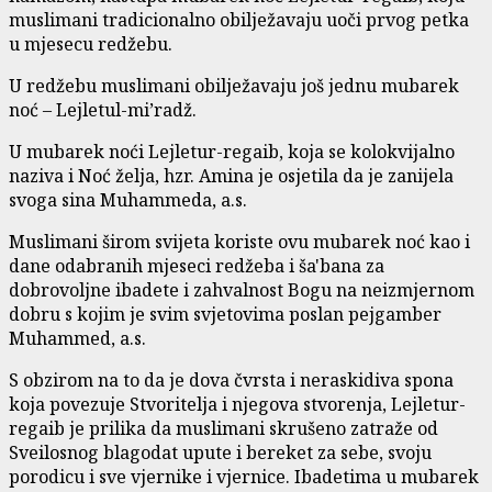
muslimani tradicionalno obilježavaju uoči prvog petka
u mjesecu redžebu.
U redžebu muslimani obilježavaju još jednu mubarek
noć – Lejletul-mi’radž.
U mubarek noći Lejletur-regaib, koja se kolokvijalno
naziva i Noć želja, hzr. Amina je osjetila da je zanijela
svoga sina Muhammeda, a.s.
Muslimani širom svijeta koriste ovu mubarek noć kao i
dane odabranih mjeseci redžeba i ša'bana za
dobrovoljne ibadete i zahvalnost Bogu na neizmjernom
dobru s kojim je svim svjetovima poslan pejgamber
Muhammed, a.s.
S obzirom na to da je dova čvrsta i neraskidiva spona
koja povezuje Stvoritelja i njegova stvorenja, Lejletur-
regaib je prilika da muslimani skrušeno zatraže od
Sveilosnog blagodat upute i bereket za sebe, svoju
porodicu i sve vjernike i vjernice. Ibadetima u mubarek