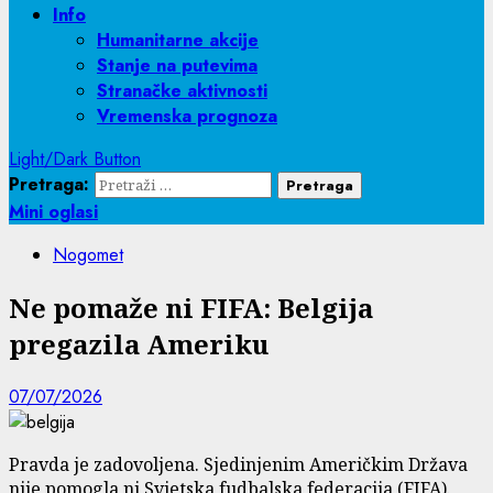
Info
Humanitarne akcije
Stanje na putevima
Stranačke aktivnosti
Vremenska prognoza
Light/Dark Button
Pretraga:
Mini oglasi
Nogomet
Ne pomaže ni FIFA: Belgija
pregazila Ameriku
07/07/2026
Pravda je zadovoljena. Sjedinjenim Američkim Država
nije pomogla ni Svjetska fudbalska federacija (FIFA).