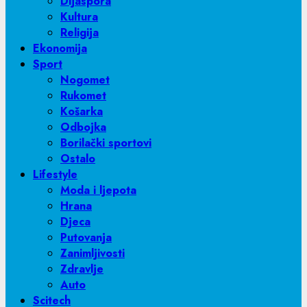
Dijaspora
Kultura
Religija
Ekonomija
Sport
Nogomet
Rukomet
Košarka
Odbojka
Borilački sportovi
Ostalo
Lifestyle
Moda i ljepota
Hrana
Djeca
Putovanja
Zanimljivosti
Zdravlje
Auto
Scitech