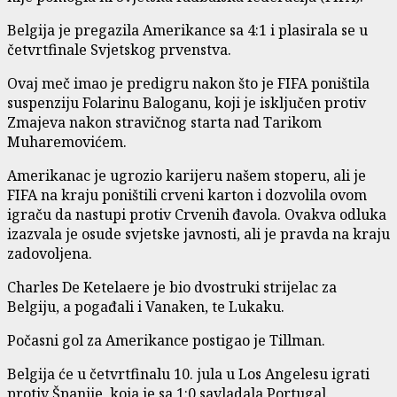
Belgija je pregazila Amerikance sa 4:1 i plasirala se u
četvrtfinale Svjetskog prvenstva.
Ovaj meč imao je predigru nakon što je FIFA poništila
suspenziju Folarinu Baloganu, koji je isključen protiv
Zmajeva nakon stravičnog starta nad Tarikom
Muharemovićem.
Amerikanac je ugrozio karijeru našem stoperu, ali je
FIFA na kraju poništili crveni karton i dozvolila ovom
igraču da nastupi protiv Crvenih đavola. Ovakva odluka
izazvala je osude svjetske javnosti, ali je pravda na kraju
zadovoljena.
Charles De Ketelaere je bio dvostruki strijelac za
Belgiju, a pogađali i Vanaken, te Lukaku.
Počasni gol za Amerikance postigao je Tillman.
Belgija će u četvrtfinalu 10. jula u Los Angelesu igrati
protiv Španije, koja je sa 1:0 savladala Portugal.