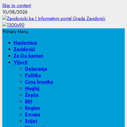
Skip to content
10/08/2026
Primary Menu
Naslovnica
Zavidovići
Ze-Do kanton
Vijesti
Dešavanja
Politika
Crna hronika
Maglaj
Žepče
BiH
Region
Evropa
Svijet