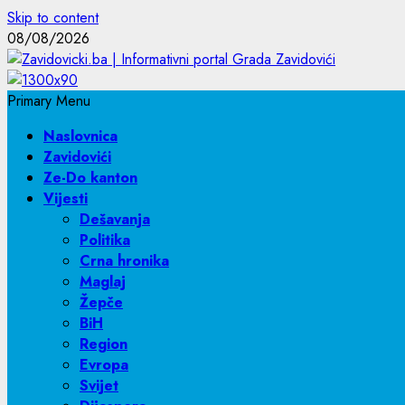
Skip to content
08/08/2026
Primary Menu
Naslovnica
Zavidovići
Ze-Do kanton
Vijesti
Dešavanja
Politika
Crna hronika
Maglaj
Žepče
BiH
Region
Evropa
Svijet