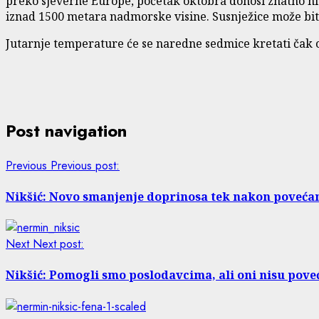
preko sjeverne Europe, početak oktobra donosi znatno hl
iznad 1500 metara nadmorske visine. Susnježice može bit
Jutarnje temperature će se naredne sedmice kretati čak od
Post navigation
Previous
Previous post:
Nikšić: Novo smanjenje doprinosa tek nakon poveća
Next
Next post:
Nikšić: Pomogli smo poslodavcima, ali oni nisu pove