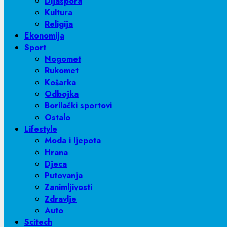
Dijaspora
Kultura
Religija
Ekonomija
Sport
Nogomet
Rukomet
Košarka
Odbojka
Borilački sportovi
Ostalo
Lifestyle
Moda i ljepota
Hrana
Djeca
Putovanja
Zanimljivosti
Zdravlje
Auto
Scitech