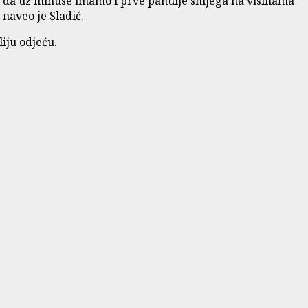
 da uz minuse imamo i prve pahulje snijega na visinama
naveo je Sladić.
iju odjeću.