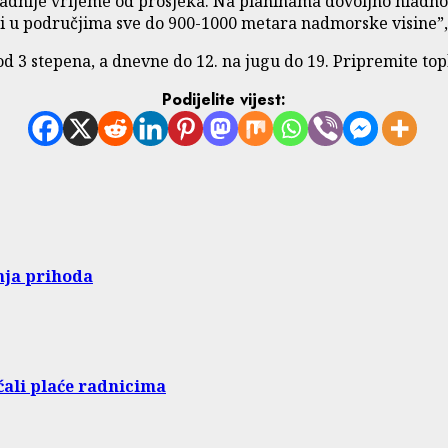
adnije vrijeme od prosjeka. Na planinama dovoljno hladno
i u područjima sve do 900-1000 metara nadmorske visine”, 
 3 stepena, a dnevne do 12. na jugu do 19. Pripremite topl
Podijelite vijest:
nja prihoda
ćali plaće radnicima