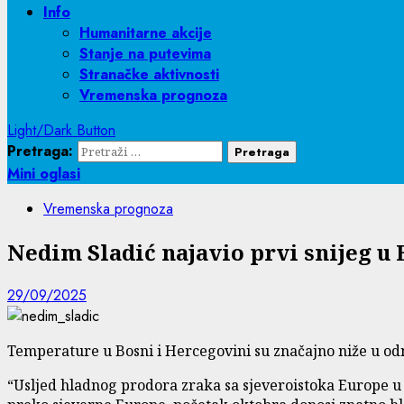
Info
Humanitarne akcije
Stanje na putevima
Stranačke aktivnosti
Vremenska prognoza
Light/Dark Button
Pretraga:
Mini oglasi
Vremenska prognoza
Nedim Sladić najavio prvi snijeg u 
29/09/2025
Temperature u Bosni i Hercegovini su značajno niže u odno
“Usljed hladnog prodora zraka sa sjeveroistoka Europe u v