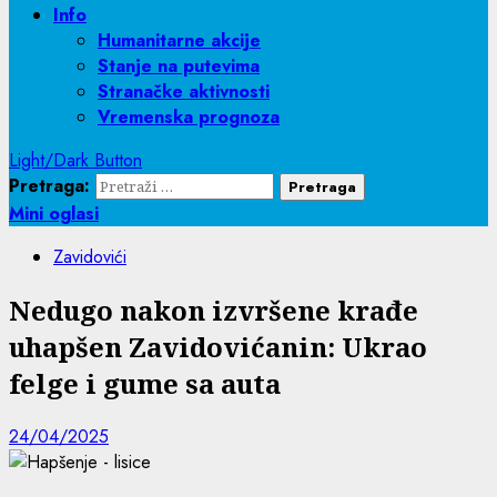
Info
Humanitarne akcije
Stanje na putevima
Stranačke aktivnosti
Vremenska prognoza
Light/Dark Button
Pretraga:
Mini oglasi
Zavidovići
Nedugo nakon izvršene krađe
uhapšen Zavidovićanin: Ukrao
felge i gume sa auta
24/04/2025