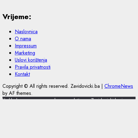
Vrijeme:
Naslovnica
O nama
Impressum
Marketing
Uslovi korištenja
Pravila privatnosti
Kontakt
Copyright © All rights reserved. Zavidovicki.ba
|
ChromeNews
by AF themes.
U skladu s novom europskom regulativom, Zavidovicki.ba je
nadogradio politiku privatnosti i korištenja kolačića.
Zavidovicki.ba koristi kolačiće (cookies) za pružanje boljeg
korisničkog iskustva, funkcionalnosti stranice i prilagođavanja
sustava oglašavanja. Nastavkom pregleda portala Zavidovicki.ba
slažete se sa korištenjem kolačića. Više o kolačićima pročitajte u