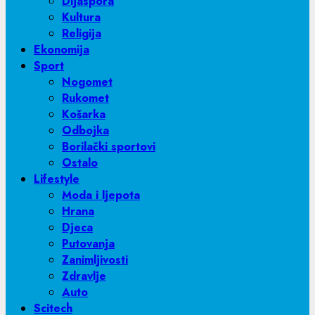
Dijaspora
Kultura
Religija
Ekonomija
Sport
Nogomet
Rukomet
Košarka
Odbojka
Borilački sportovi
Ostalo
Lifestyle
Moda i ljepota
Hrana
Djeca
Putovanja
Zanimljivosti
Zdravlje
Auto
Scitech