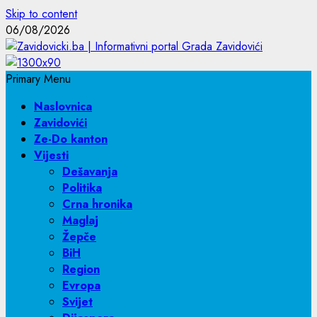
Skip to content
06/08/2026
Primary Menu
Naslovnica
Zavidovići
Ze-Do kanton
Vijesti
Dešavanja
Politika
Crna hronika
Maglaj
Žepče
BiH
Region
Evropa
Svijet