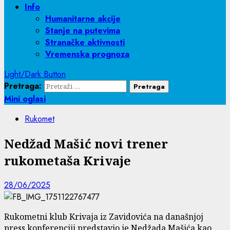
Info
Humanitarne akcije
Stanje na putevima
Stranačke aktivnosti
Vremenska prognoza
Light/Dark Button
Pretraga:
Mini oglasi
Rukomet
Nedžad Mašić novi trener
rukometaša Krivaje
28/06/2025
Rukometni klub Krivaja iz Zavidovića na današnjoj
press konferenciji predstavio je Nedžada Mašića kao