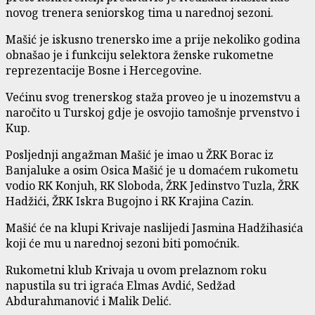
novog trenera seniorskog tima u narednoj sezoni.
Mašić je iskusno trenersko ime a prije nekoliko godina
obnašao je i funkciju selektora ženske rukometne
reprezentacije Bosne i Hercegovine.
Većinu svog trenerskog staža proveo je u inozemstvu a
naročito u Turskoj gdje je osvojio tamošnje prvenstvo i
Kup.
Posljednji angažman Mašić je imao u ŽRK Borac iz
Banjaluke a osim Osica Mašić je u domaćem rukometu
vodio RK Konjuh, RK Sloboda, ŽRK Jedinstvo Tuzla, ŽRK
Hadžići, ŽRK Iskra Bugojno i RK Krajina Cazin.
Mašić će na klupi Krivaje naslijedi Jasmina Hadžihasića
koji će mu u narednoj sezoni biti pomoćnik.
Rukometni klub Krivaja u ovom prelaznom roku
napustila su tri igraća Elmas Avdić, Sedžad
Abdurahmanović i Malik Delić.