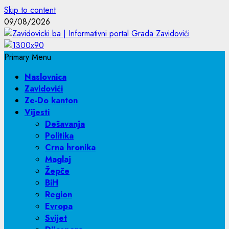
Skip to content
09/08/2026
Primary Menu
Naslovnica
Zavidovići
Ze-Do kanton
Vijesti
Dešavanja
Politika
Crna hronika
Maglaj
Žepče
BiH
Region
Evropa
Svijet