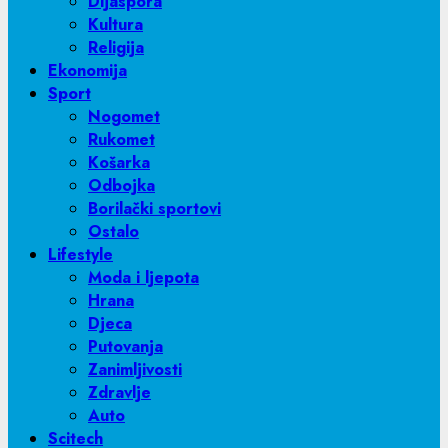
Dijaspora
Kultura
Religija
Ekonomija
Sport
Nogomet
Rukomet
Košarka
Odbojka
Borilački sportovi
Ostalo
Lifestyle
Moda i ljepota
Hrana
Djeca
Putovanja
Zanimljivosti
Zdravlje
Auto
Scitech