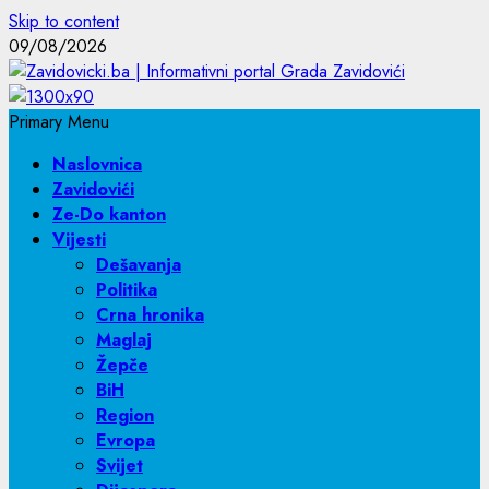
Skip to content
09/08/2026
Primary Menu
Naslovnica
Zavidovići
Ze-Do kanton
Vijesti
Dešavanja
Politika
Crna hronika
Maglaj
Žepče
BiH
Region
Evropa
Svijet