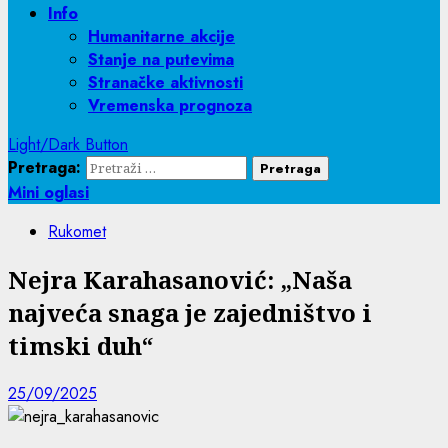
Info
Humanitarne akcije
Stanje na putevima
Stranačke aktivnosti
Vremenska prognoza
Light/Dark Button
Pretraga:
Mini oglasi
Rukomet
Nejra Karahasanović: „Naša
najveća snaga je zajedništvo i
timski duh“
25/09/2025