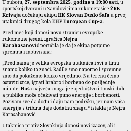
U subotu,
27. septembra 2025. godine u 19:00 sati
, u
sportskoj dvorani u Zavidovićima rukometašice
ŽRK
Krivaja
dočekuju ekipu
HK Slovan Duslo Šaľa
u prvoj
utakmici drugog kola
EHF European Cup-a
.
Pred meč koji donosi novu stranicu evropske
rukometne jeseni, igračica
Nejra
Karahasanović
poručila je da je ekipa potpuno
spremna i motivisana:
„Pred nama je velika evropska utakmica i svi u timu
znamo koliko to znači. Radile smo naporno i spremne
smo da pokažemo koliko vrijedimo. Na terenu ćemo
ostaviti srce, igrati hrabro i borbeno do posljednje
minute. Naša najveća snaga je zajedništvo i timski duh,
a publika može očekivati puno energije i borbenosti.
Pozivam sve da dođu i daju nam podršku, jer nam vaša
energija s tribina daje dodatnu snagu.“ istakla je Nejra
Karasahanović
Utakmica protiv Slovakinja donosi novi izazov, ali i