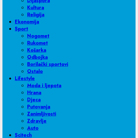
Dijaspora
Kultura
Religija
Ekonomija
Sport
Nogomet
Rukomet
Košarka
Odbojka
Borilački sportovi
Ostalo
Lifestyle
Moda i ljepota
Hrana
Djeca
Putovanja
Zanimljivosti
Zdravlje
Auto
Scitech