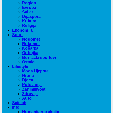
Maglaj
Žepče
BiH
Region
Evropa
Svijet
Dijaspora
Kultura
Religija
Ekonomija
Sport
Nogomet
Rukomet
Košarka
Odbojka
Borilački sportovi
Ostalo
Lifestyle
Moda i ljepota