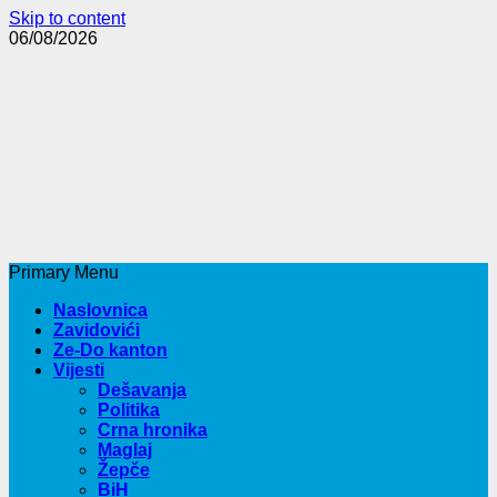
Skip to content
06/08/2026
Primary Menu
Naslovnica
Zavidovići
Ze-Do kanton
Vijesti
Dešavanja
Politika
Crna hronika