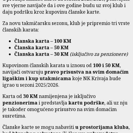
sve vjerne navijače da i ove godine budu uz svoj klub i
daju podršku kroz kupovinu članske karte.
Za novu takmičarsku sezonu, klub je pripremio tri vrste
članskih karata:
Članska karta – 100 KM
Članska karta – 50 KM
Članska karta – 30 KM
(isključivo za penzionere)
Kupovinom članskih karata u iznosu od
100 i 50 KM
,
navijači ostvaruju
pravo prisustva na svim domaćim
ligaškim i kup utakmicama
koje NK Krivaja bude
igrao u sezoni 2025/2026.
Karta od
30 KM
namijenjena je isključivo
penzionerima
i predstavlja
kartu podrške
, ali uz nju
je također omogućeno prisustvo na svim domaćim
susretima.
Članske karte se mogu nabaviti
u prostorijama kluba
,