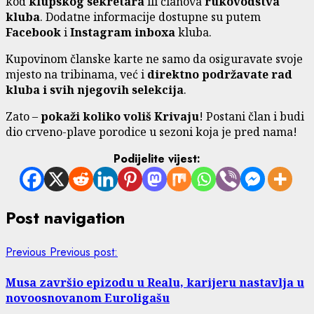
kod
klupskog sekretara
ili članova
rukovodstva
kluba
. Dodatne informacije dostupne su putem
Facebook
i
Instagram inboxa
kluba.
Kupovinom članske karte ne samo da osiguravate svoje
mjesto na tribinama, već i
direktno podržavate rad
kluba i svih njegovih selekcija
.
Zato –
pokaži koliko voliš Krivaju
! Postani član i budi
dio crveno-plave porodice u sezoni koja je pred nama!
Podijelite vijest:
Post navigation
Previous
Previous post:
Musa završio epizodu u Realu, karijeru nastavlja u
novoosnovanom Euroligašu