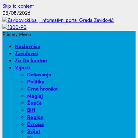
Skip to content
08/08/2026
Primary Menu
Naslovnica
Zavidovići
Ze-Do kanton
Vijesti
Dešavanja
Politika
Crna hronika
Maglaj
Žepče
BiH
Region
Evropa
Svijet