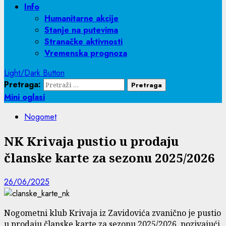
Info
Humanitarne akcije
Stanje na putevima
Stranačke aktivnosti
Vremenska prognoza
Light/Dark Button
Pretraga:
Mini oglasi
Nogomet
NK Krivaja pustio u prodaju
članske karte za sezonu 2025/2026
26/06/2025
Nogometni klub Krivaja iz Zavidovića zvanično je pustio
u prodaju članske karte za sezonu 2025/2026, pozivajući