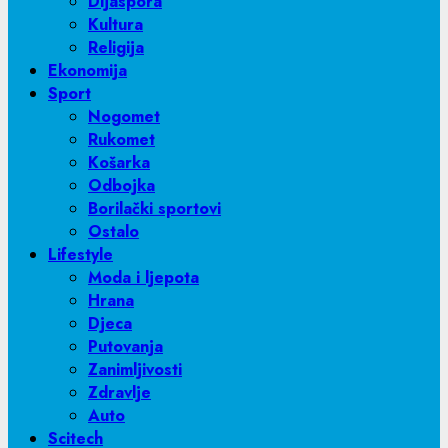
Dijaspora
Kultura
Religija
Ekonomija
Sport
Nogomet
Rukomet
Košarka
Odbojka
Borilački sportovi
Ostalo
Lifestyle
Moda i ljepota
Hrana
Djeca
Putovanja
Zanimljivosti
Zdravlje
Auto
Scitech