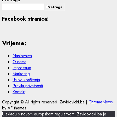
Pretraga
Facebook stranica:
Vrijeme:
Naslovnica
O nama
Impressum
Marketing
Uslovi korištenja
Pravila privatnosti
Kontakt
Copyright © All rights reserved. Zavidovicki.ba
|
ChromeNews
by AF themes.
U skladu s novom europskom regulativom, Zavidovicki.ba je