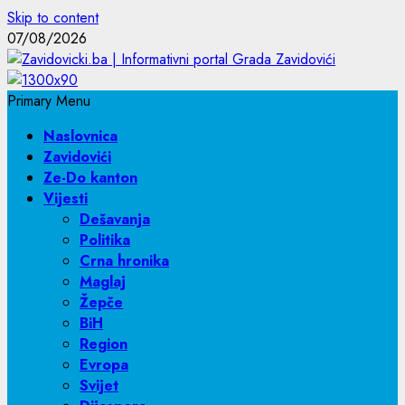
Skip to content
07/08/2026
Primary Menu
Naslovnica
Zavidovići
Ze-Do kanton
Vijesti
Dešavanja
Politika
Crna hronika
Maglaj
Žepče
BiH
Region
Evropa
Svijet