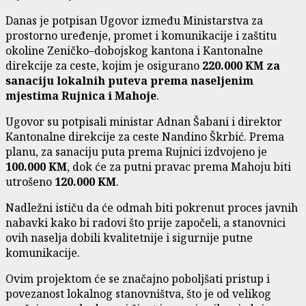
Danas je potpisan Ugovor između Ministarstva za
prostorno uređenje, promet i komunikacije i zaštitu
okoline Zeničko–dobojskog kantona i Kantonalne
direkcije za ceste, kojim je osigurano
220.000 KM za
sanaciju lokalnih puteva prema naseljenim
mjestima Rujnica i Mahoje
.
Ugovor su potpisali ministar Adnan Šabani i direktor
Kantonalne direkcije za ceste Nandino Škrbić. Prema
planu, za sanaciju puta prema Rujnici izdvojeno je
100.000 KM
, dok će za putni pravac prema Mahoju biti
utrošeno
120.000 KM
.
Nadležni ističu da će odmah biti pokrenut proces javnih
nabavki kako bi radovi što prije započeli, a stanovnici
ovih naselja dobili kvalitetnije i sigurnije putne
komunikacije.
Ovim projektom će se značajno poboljšati pristup i
povezanost lokalnog stanovništva, što je od velikog