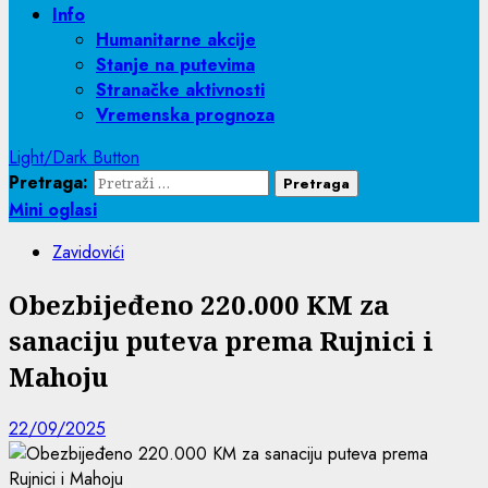
Info
Humanitarne akcije
Stanje na putevima
Stranačke aktivnosti
Vremenska prognoza
Light/Dark Button
Pretraga:
Mini oglasi
Zavidovići
Obezbijeđeno 220.000 KM za
sanaciju puteva prema Rujnici i
Mahoju
22/09/2025