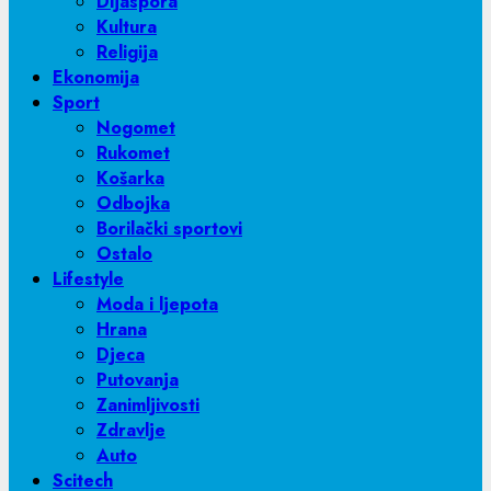
Dijaspora
Kultura
Religija
Ekonomija
Sport
Nogomet
Rukomet
Košarka
Odbojka
Borilački sportovi
Ostalo
Lifestyle
Moda i ljepota
Hrana
Djeca
Putovanja
Zanimljivosti
Zdravlje
Auto
Scitech