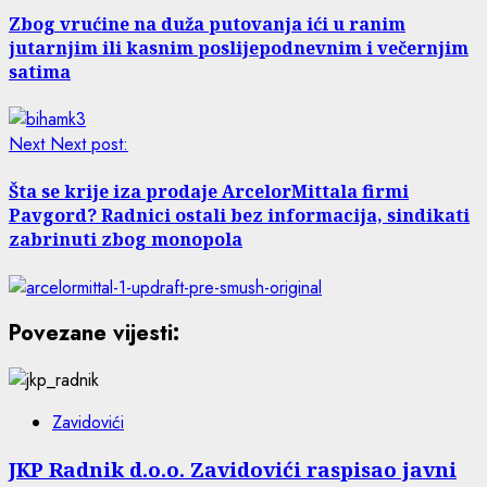
Zbog vrućine na duža putovanja ići u ranim
jutarnjim ili kasnim poslijepodnevnim i večernjim
satima
Next
Next post:
Šta se krije iza prodaje ArcelorMittala firmi
Pavgord? Radnici ostali bez informacija, sindikati
zabrinuti zbog monopola
Povezane vijesti:
Zavidovići
JKP Radnik d.o.o. Zavidovići raspisao javni