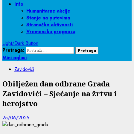
Info
Humanitarne akcije
Stanje na putevima
Stranačke aktivnosti
Vremenska prognoza
Light/Dark Button
Pretraga:
Mini oglasi
Zavidovići
Obilježen dan odbrane Grada
Zavidovići – Sjećanje na žrtvu i
herojstvo
25/06/2025