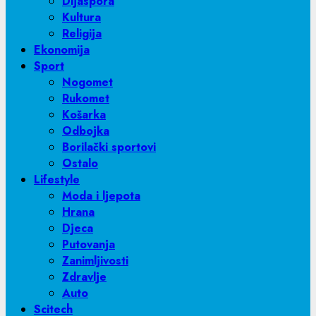
Dijaspora
Kultura
Religija
Ekonomija
Sport
Nogomet
Rukomet
Košarka
Odbojka
Borilački sportovi
Ostalo
Lifestyle
Moda i ljepota
Hrana
Djeca
Putovanja
Zanimljivosti
Zdravlje
Auto
Scitech