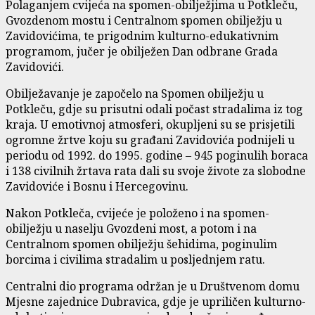
Polaganjem cvijeća na spomen-obilježjima u Potkleču,
Gvozdenom mostu i Centralnom spomen obilježju u
Zavidovićima, te prigodnim kulturno-edukativnim
programom, jučer je obilježen Dan odbrane Grada
Zavidovići.
Obilježavanje je započelo na Spomen obilježju u
Potkleču, gdje su prisutni odali počast stradalima iz tog
kraja. U emotivnoj atmosferi, okupljeni su se prisjetili
ogromne žrtve koju su građani Zavidovića podnijeli u
periodu od 1992. do 1995. godine – 945 poginulih boraca
i 138 civilnih žrtava rata dali su svoje živote za slobodne
Zavidoviće i Bosnu i Hercegovinu.
Nakon Potkleča, cvijeće je položeno i na spomen-
obilježju u naselju Gvozdeni most, a potom i na
Centralnom spomen obilježju šehidima, poginulim
borcima i civilima stradalim u posljednjem ratu.
Centralni dio programa održan je u Društvenom domu
Mjesne zajednice Dubravica, gdje je upriličen kulturno-