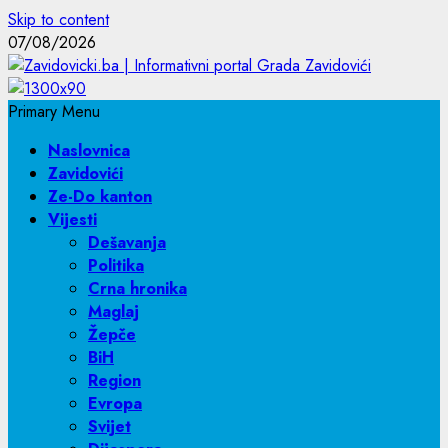
Skip to content
07/08/2026
Primary Menu
Naslovnica
Zavidovići
Ze-Do kanton
Vijesti
Dešavanja
Politika
Crna hronika
Maglaj
Žepče
BiH
Region
Evropa
Svijet