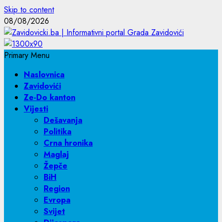
Skip to content
08/08/2026
Primary Menu
Naslovnica
Zavidovići
Ze-Do kanton
Vijesti
Dešavanja
Politika
Crna hronika
Maglaj
Žepče
BiH
Region
Evropa
Svijet