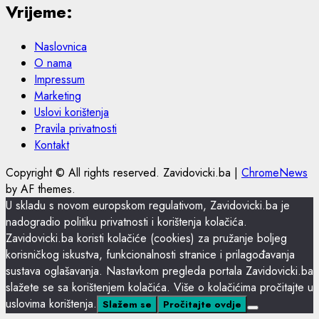
Vrijeme:
Naslovnica
O nama
Impressum
Marketing
Uslovi korištenja
Pravila privatnosti
Kontakt
Copyright © All rights reserved. Zavidovicki.ba
|
ChromeNews
by AF themes.
U skladu s novom europskom regulativom, Zavidovicki.ba je
nadogradio politiku privatnosti i korištenja kolačića.
Zavidovicki.ba koristi kolačiće (cookies) za pružanje boljeg
korisničkog iskustva, funkcionalnosti stranice i prilagođavanja
sustava oglašavanja. Nastavkom pregleda portala Zavidovicki.ba
slažete se sa korištenjem kolačića. Više o kolačićima pročitajte u
uslovima korištenja.
Slažem se
Pročitajte ovdje