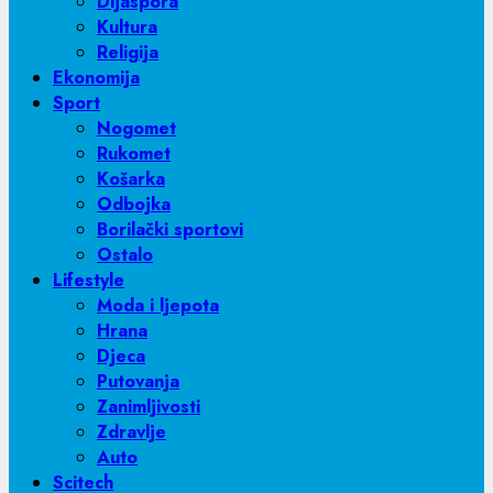
Dijaspora
Kultura
Religija
Ekonomija
Sport
Nogomet
Rukomet
Košarka
Odbojka
Borilački sportovi
Ostalo
Lifestyle
Moda i ljepota
Hrana
Djeca
Putovanja
Zanimljivosti
Zdravlje
Auto
Scitech