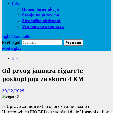
Info
Humanitarne akcije
Stanje na putevima
Stranačke aktivnosti
Vremenska prognoza
Light/Dark Button
Pretraga:
Mini oglasi
BiH
Od prvog januara cigarete
poskupljuju za skoro 4 KM
30/12/2025
Iz Uprave za indirektno oporezivanje Bosne i
Hercegovine (UIO BiH) su saopštili da je Upravni odbor