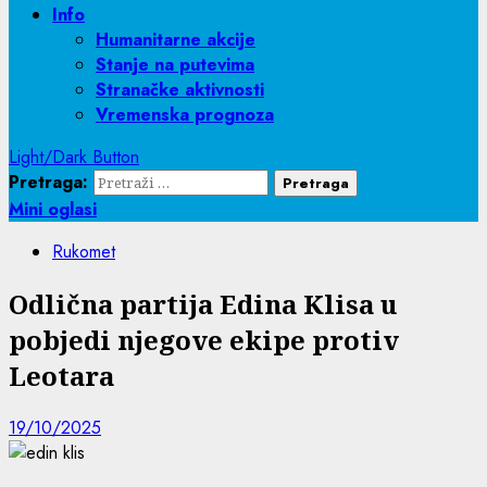
Info
Humanitarne akcije
Stanje na putevima
Stranačke aktivnosti
Vremenska prognoza
Light/Dark Button
Pretraga:
Mini oglasi
Rukomet
Odlična partija Edina Klisa u
pobjedi njegove ekipe protiv
Leotara
19/10/2025