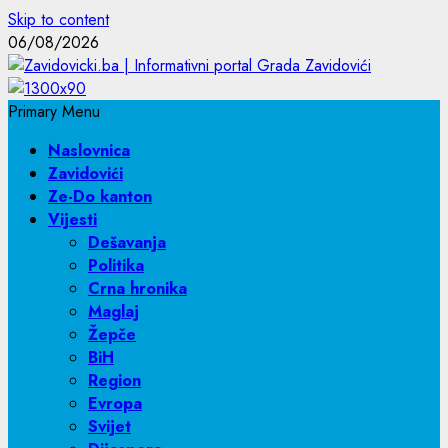
Skip to content
06/08/2026
Primary Menu
Naslovnica
Zavidovići
Ze-Do kanton
Vijesti
Dešavanja
Politika
Crna hronika
Maglaj
Žepče
BiH
Region
Evropa
Svijet