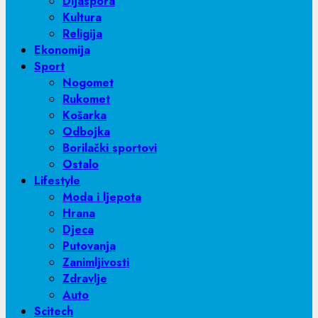
Dijaspora
Kultura
Religija
Ekonomija
Sport
Nogomet
Rukomet
Košarka
Odbojka
Borilački sportovi
Ostalo
Lifestyle
Moda i ljepota
Hrana
Djeca
Putovanja
Zanimljivosti
Zdravlje
Auto
Scitech