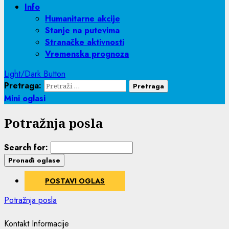
Info
Humanitarne akcije
Stanje na putevima
Stranačke aktivnosti
Vremenska prognoza
Light/Dark Button
Pretraga:
Mini oglasi
Potražnja posla
Search for:
POSTAVI OGLAS
Potražnja posla
Kontakt Informacije