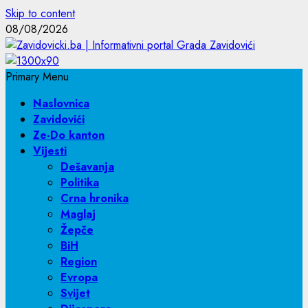
Skip to content
08/08/2026
Primary Menu
Naslovnica
Zavidovići
Ze-Do kanton
Vijesti
Dešavanja
Politika
Crna hronika
Maglaj
Žepče
BiH
Region
Evropa
Svijet