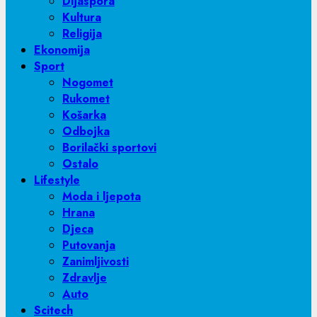
Dijaspora
Kultura
Religija
Ekonomija
Sport
Nogomet
Rukomet
Košarka
Odbojka
Borilački sportovi
Ostalo
Lifestyle
Moda i ljepota
Hrana
Djeca
Putovanja
Zanimljivosti
Zdravlje
Auto
Scitech