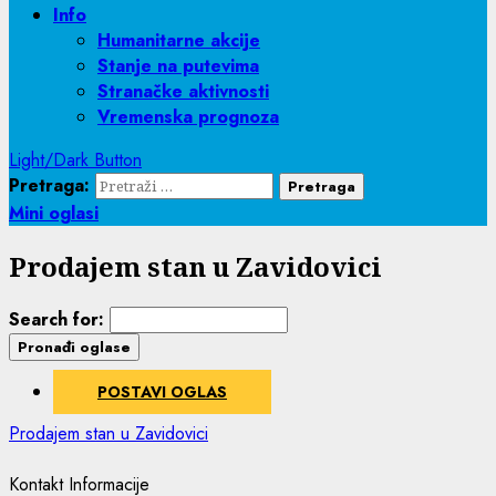
Info
Humanitarne akcije
Stanje na putevima
Stranačke aktivnosti
Vremenska prognoza
Light/Dark Button
Pretraga:
Mini oglasi
Prodajem stan u Zavidovici
Search for:
POSTAVI OGLAS
Prodajem stan u Zavidovici
Kontakt Informacije