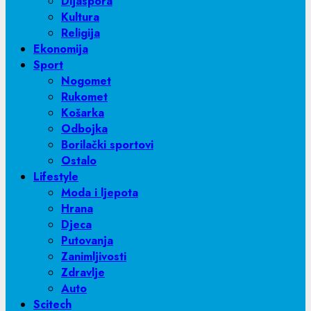
Dijaspora
Kultura
Religija
Ekonomija
Sport
Nogomet
Rukomet
Košarka
Odbojka
Borilački sportovi
Ostalo
Lifestyle
Moda i ljepota
Hrana
Djeca
Putovanja
Zanimljivosti
Zdravlje
Auto
Scitech