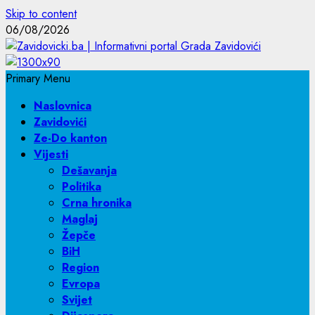
Skip to content
06/08/2026
Primary Menu
Naslovnica
Zavidovići
Ze-Do kanton
Vijesti
Dešavanja
Politika
Crna hronika
Maglaj
Žepče
BiH
Region
Evropa
Svijet