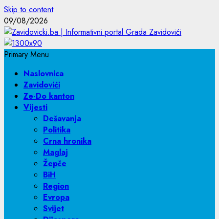
Skip to content
09/08/2026
Primary Menu
Naslovnica
Zavidovići
Ze-Do kanton
Vijesti
Dešavanja
Politika
Crna hronika
Maglaj
Žepče
BiH
Region
Evropa
Svijet