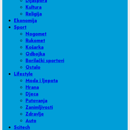
Dijaspora
Kultura
Religija
Ekonomija
Sport
Nogomet
Rukomet
Košarka
Odbojka
Borilački sportovi
Ostalo
Lifestyle
Moda i ljepota
Hrana
Djeca
Putovanja
Zanimljivosti
Zdravlje
Auto
Scitech