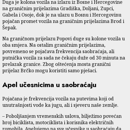
Duga je kolona vozila na izlazu iz Bosne i Hercegovine
na graničnim prijelazima Gradiška, Doljani, Zupci,
Gabela i Osoje, dok je na ulazu u Bosnu i Hercegovinu
pojačan promet vozila na graničnim prijelazima Brod i
Šepak.
Na graničnom prijelazu Popovi duge su kolone vozila u
oba smjera. Na ostalim graničnim prijelazima,
povremeno se pojačava frekvencija saobraćaja, ali
putnička vozila za sada ne čekaju duže od 30 minuta na
prelazak granice. Zbog oštećenja mosta granični
prijelaz Brčko mogu koristiti samo pješaci.
Apel učesnicima u saobraćaju
Pojačana je frekvencija vozila na putevima koji od
unutrašnjosti vode ka jugu, ali i sjeveru naše zemlje.
– Poboljšanjem vremenskih uslova, bilježimo povećan
broj biciklista, motociklista i korisnika električnih
romobila. Apelujemo na sve učesnike u saobraćaju da