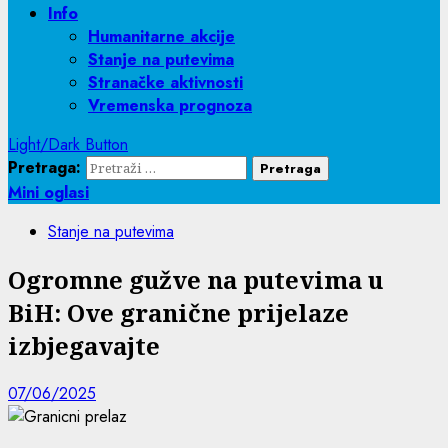
Info
Humanitarne akcije
Stanje na putevima
Stranačke aktivnosti
Vremenska prognoza
Light/Dark Button
Pretraga:
Mini oglasi
Stanje na putevima
Ogromne gužve na putevima u
BiH: Ove granične prijelaze
izbjegavajte
07/06/2025