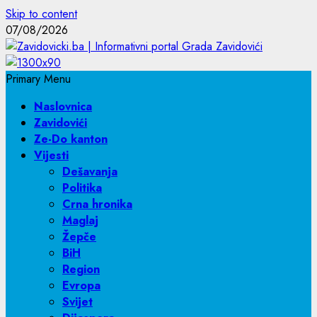
Skip to content
07/08/2026
Primary Menu
Naslovnica
Zavidovići
Ze-Do kanton
Vijesti
Dešavanja
Politika
Crna hronika
Maglaj
Žepče
BiH
Region
Evropa
Svijet