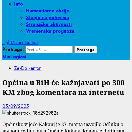
Info
Humanitarne akcije
Stanje na putevima
Stranačke aktivnosti
Vremenska prognoza
Light/Dark Button
Pretraga:
Mini oglasi
Ze-Do kanton
Općina u BiH će kažnjavati po 300
KM zbog komentara na internetu
05/09/2025
Općinsko vijeće Kakanj je 27. marta usvojilo Odluku o
javnom redu i miru Općine Kakanj, kojom je definisan