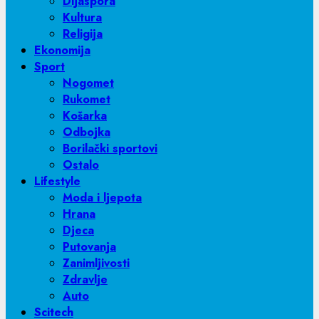
Dijaspora
Kultura
Religija
Ekonomija
Sport
Nogomet
Rukomet
Košarka
Odbojka
Borilački sportovi
Ostalo
Lifestyle
Moda i ljepota
Hrana
Djeca
Putovanja
Zanimljivosti
Zdravlje
Auto
Scitech