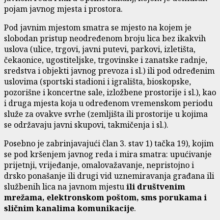
pojam javnog mjesta i prostora.
Pod javnim mjestom smatra se mjesto na kojem je
slobodan pristup neodređenom broju lica bez ikakvih
uslova (ulice, trgovi, javni putevi, parkovi, izletišta,
čekaonice, ugostiteljske, trgovinske i zanatske radnje,
sredstva i objekti javnog prevoza i sl.) ili pod određenim
uslovima (sportski stadioni i igrališta, bioskopske,
pozorišne i koncertne sale, izložbene prostorije i sl.), kao
i druga mjesta koja u određenom vremenskom periodu
služe za ovakve svrhe (zemljišta ili prostorije u kojima
se održavaju javni skupovi, takmičenja i sl.).
Posebno je zabrinjavajući član 3. stav 1) tačka 19), kojim
se pod kršenjem javnog reda i mira smatra: upućivanje
prijetnji, vrijeđanje, omalovažavanje, nepristojno i
drsko ponašanje ili drugi vid uznemiravanja građana ili
službenih lica na javnom mjestu
ili društvenim
mrežama, elektronskom poštom, sms porukama i
sličnim kanalima komunikacije
.