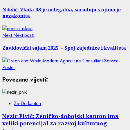
Nikšić: Vlada RS je nelegalna, saradnja s njima je
nezakonita
Next
Next post:
Zavidovićki sajam 2025. – Spoj zajednice i kvaliteta
Povezane vijesti:
Ze-Do kanton
Nezir Pivić: Zeničko-dobojski kanton ima
veliki potencijal za razvoj kulturnog