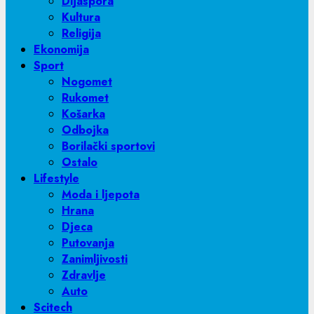
Dijaspora
Kultura
Religija
Ekonomija
Sport
Nogomet
Rukomet
Košarka
Odbojka
Borilački sportovi
Ostalo
Lifestyle
Moda i ljepota
Hrana
Djeca
Putovanja
Zanimljivosti
Zdravlje
Auto
Scitech