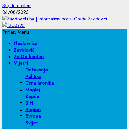
Skip to content
06/08/2026
Primary Menu
Naslovnica
Zavidovići
Ze-Do kanton
Vijesti
Dešavanja
Politika
Crna hronika
Maglaj
Žepče
BiH
Region
Evropa
Svijet