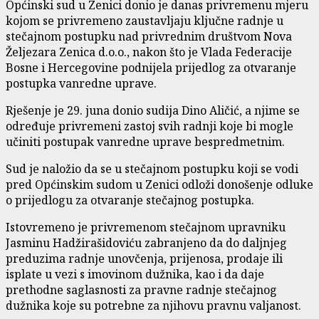
Općinski sud u Zenici donio je danas privremenu mjeru
kojom se privremeno zaustavljaju ključne radnje u
stečajnom postupku nad privrednim društvom Nova
Željezara Zenica d.o.o., nakon što je Vlada Federacije
Bosne i Hercegovine podnijela prijedlog za otvaranje
postupka vanredne uprave.
Rješenje je 29. juna donio sudija Dino Aličić, a njime se
određuje privremeni zastoj svih radnji koje bi mogle
učiniti postupak vanredne uprave bespredmetnim.
Sud je naložio da se u stečajnom postupku koji se vodi
pred Općinskim sudom u Zenici odloži donošenje odluke
o prijedlogu za otvaranje stečajnog postupka.
Istovremeno je privremenom stečajnom upravniku
Jasminu Hadžirašidoviću zabranjeno da do daljnjeg
preduzima radnje unovčenja, prijenosa, prodaje ili
isplate u vezi s imovinom dužnika, kao i da daje
prethodne saglasnosti za pravne radnje stečajnog
dužnika koje su potrebne za njihovu pravnu valjanost.