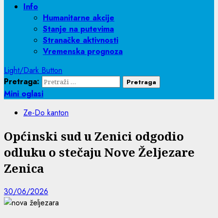
Info
Humanitarne akcije
Stanje na putevima
Stranačke aktivnosti
Vremenska prognoza
Light/Dark Button
Pretraga:
Mini oglasi
Ze-Do kanton
Općinski sud u Zenici odgodio
odluku o stečaju Nove Željezare
Zenica
30/06/2026