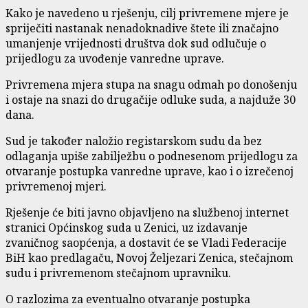
Kako je navedeno u rješenju, cilj privremene mjere je
spriječiti nastanak nenadoknadive štete ili značajno
umanjenje vrijednosti društva dok sud odlučuje o
prijedlogu za uvođenje vanredne uprave.
Privremena mjera stupa na snagu odmah po donošenju
i ostaje na snazi do drugačije odluke suda, a najduže 30
dana.
Sud je također naložio registarskom sudu da bez
odlaganja upiše zabilježbu o podnesenom prijedlogu za
otvaranje postupka vanredne uprave, kao i o izrečenoj
privremenoj mjeri.
Rješenje će biti javno objavljeno na službenoj internet
stranici Općinskog suda u Zenici, uz izdavanje
zvaničnog saopćenja, a dostavit će se Vladi Federacije
BiH kao predlagaču, Novoj Željezari Zenica, stečajnom
sudu i privremenom stečajnom upravniku.
O razlozima za eventualno otvaranje postupka