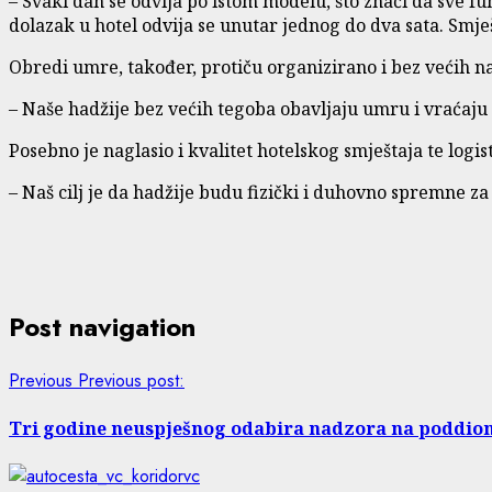
– Svaki dan se odvija po istom modelu, što znači da sve fu
dolazak u hotel odvija se unutar jednog do dva sata. Smje
Obredi umre, također, protiču organizirano i bez većih na
– Naše hadžije bez većih tegoba obavljaju umru i vraćaju se 
Posebno je naglasio i kvalitet hotelskog smještaja te logi
– Naš cilj je da hadžije budu fizički i duhovno spremne z
Post navigation
Previous
Previous post:
Tri godine neuspješnog odabira nadzora na poddioni