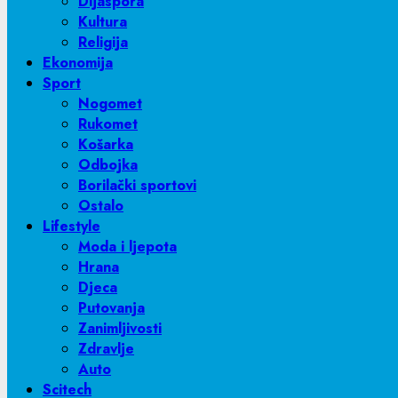
Dijaspora
Kultura
Religija
Ekonomija
Sport
Nogomet
Rukomet
Košarka
Odbojka
Borilački sportovi
Ostalo
Lifestyle
Moda i ljepota
Hrana
Djeca
Putovanja
Zanimljivosti
Zdravlje
Auto
Scitech