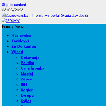
Skip to content
06/08/2026
Primary Menu
Naslovnica
Zavidovići
Ze-Do kanton
Vijesti
Dešavanja
Politika
Crna hronika
Maglaj
Žepče
BiH
Region
Evropa
Svijet