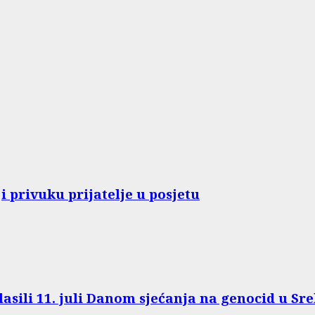
 privuku prijatelje u posjetu
sili 11. juli Danom sjećanja na genocid u Sre