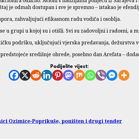
nkcionira odlično. Avioni s hadžijama polijeću iz Sarajeva i 
štaj je odmah dostupan i sve je spremno – istakao je efendi
pora, zahvaljujući efikasnom radu vodiča i osoblja.
u grupi u kojoj su i otišli. Svi su zadovoljni i radosni, a m
stičku podršku, uključujući vjerska predavanja, dežurstva v
a predstojeće središnje obrede, posebno dan Arefata – dodao
Podijelite vijest:
ci Ozimice-Poprikuše, poništen i drugi tender