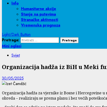
Info
Humanitarne akcije
Stanje na putevima
Stranačke aktivnosti
Vremenska prognoza
Light/Dark Button
Pretraga:
Mini oglasi
Svijet
Organizacija hadža iz BiH u Meki f
30/05/2025
Organizacija hadža za vjernike iz Bosne i Hercegovine u s
obreda – realiziraju se prema planu i bez većih poteškoća