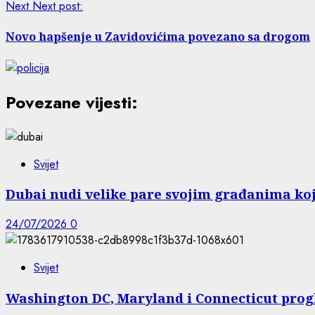
Next
Next post:
Novo hapšenje u Zavidovićima povezano sa drogom
Povezane vijesti:
Svijet
Dubai nudi velike pare svojim građanima koji
24/07/2026
0
Svijet
Washington DC, Maryland i Connecticut progla