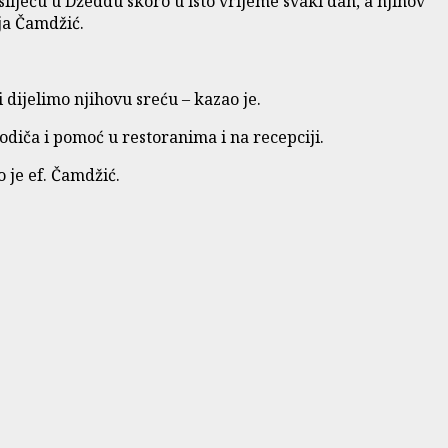
slijeću u Džeddu skoro u isto vrijeme svaki dan, a njihov
ja Čamdžić.
i dijelimo njihovu sreću – kazao je.
odiča i pomoć u restoranima i na recepciji.
 je ef. Čamdžić.