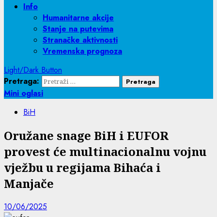
Info
Humanitarne akcije
Stanje na putevima
Stranačke aktivnosti
Vremenska prognoza
Light/Dark Button
Pretraga:
Mini oglasi
BiH
Oružane snage BiH i EUFOR
provest će multinacionalnu vojnu
vježbu u regijama Bihaća i
Manjače
10/06/2025