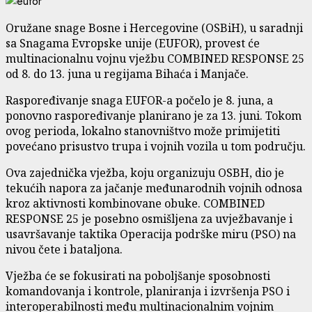
Oružane snage Bosne i Hercegovine (OSBiH), u saradnji
sa Snagama Evropske unije (EUFOR), provest će
multinacionalnu vojnu vježbu COMBINED RESPONSE 25
od 8. do 13. juna u regijama Bihaća i Manjače.
Raspoređivanje snaga EUFOR-a počelo je 8. juna, a
ponovno raspoređivanje planirano je za 13. juni. Tokom
ovog perioda, lokalno stanovništvo može primijetiti
povećano prisustvo trupa i vojnih vozila u tom području.
Ova zajednička vježba, koju organizuju OSBH, dio je
tekućih napora za jačanje međunarodnih vojnih odnosa
kroz aktivnosti kombinovane obuke. COMBINED
RESPONSE 25 je posebno osmišljena za uvježbavanje i
usavršavanje taktika Operacija podrške miru (PSO) na
nivou čete i bataljona.
Vježba će se fokusirati na poboljšanje sposobnosti
komandovanja i kontrole, planiranja i izvršenja PSO i
interoperabilnosti među multinacionalnim vojnim