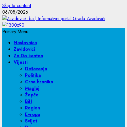
Skip to content
06/08/2026
Primary Menu
Naslovnica
Zavidovići
Ze-Do kanton
Vijesti
Dešavanja
Politika
Crna hronika
Maglaj
Žepče
BiH
Region
Evropa
Svijet