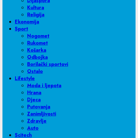
Dijaspora
Kultura
Religija
Ekonomija
Sport
Nogomet
Rukomet
Košarka
Odbojka
Borilački sportovi
Ostalo
Lifestyle
Moda i ljepota
Hrana
Djeca
Putovanja
Zanimljivosti
Zdravlje
Auto
Scitech