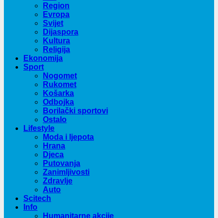
Region
Evropa
Svijet
Dijaspora
Kultura
Religija
Ekonomija
Sport
Nogomet
Rukomet
Košarka
Odbojka
Borilački sportovi
Ostalo
Lifestyle
Moda i ljepota
Hrana
Djeca
Putovanja
Zanimljivosti
Zdravlje
Auto
Scitech
Info
Humanitarne akcije