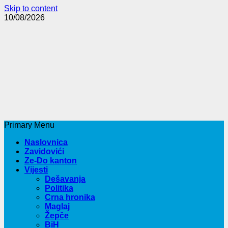
Skip to content
10/08/2026
Primary Menu
Naslovnica
Zavidovići
Ze-Do kanton
Vijesti
Dešavanja
Politika
Crna hronika
Maglaj
Žepče
BiH