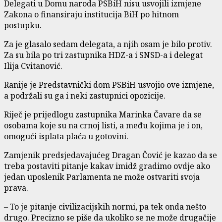
Delegati u Domu naroda PSBiH nisu usvojili izmjene
Zakona o finansiraju institucija BiH po hitnom
postupku.
Za je glasalo sedam delegata, a njih osam je bilo protiv.
Za su bila po tri zastupnika HDZ-a i SNSD-a i delegat
Ilija Cvitanović.
Ranije je Predstavnički dom PSBiH usvojio ove izmjene,
a podržali su ga i neki zastupnici opozicije.
Riječ je prijedlogu zastupnika Marinka Čavare da se
osobama koje su na crnoj listi, a među kojima je i on,
omogući isplata plaća u gotovini.
Zamjenik predsjedavajućeg Dragan Čović je kazao da se
treba postaviti pitanje kakav imidž gradimo ovdje ako
jedan uposlenik Parlamenta ne može ostvariti svoja
prava.
– To je pitanje civilizacijskih normi, pa tek onda nešto
drugo. Precizno se piše da ukoliko se ne može drugačije