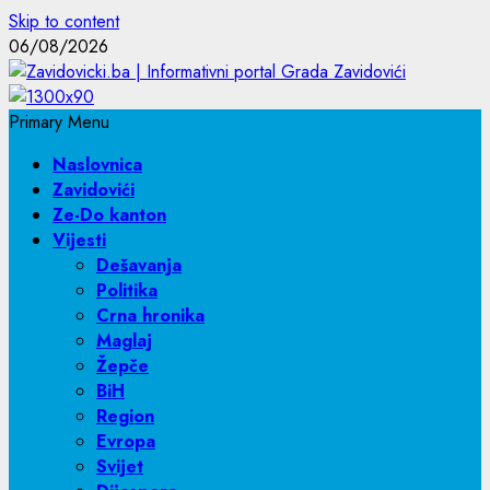
Skip to content
06/08/2026
Primary Menu
Naslovnica
Zavidovići
Ze-Do kanton
Vijesti
Dešavanja
Politika
Crna hronika
Maglaj
Žepče
BiH
Region
Evropa
Svijet