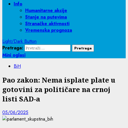
Info
Humanitarne akcije
Stanje na putevima
Stranačke aktivnosti
Vremenska prognoza
Light/Dark Button
Pretraga:
Mini oglasi
BiH
Pao zakon: Nema isplate plate u
gotovini za političare na crnoj
listi SAD-a
05/06/2025