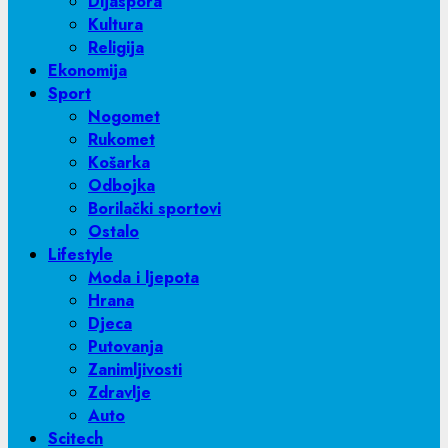
Dijaspora
Kultura
Religija
Ekonomija
Sport
Nogomet
Rukomet
Košarka
Odbojka
Borilački sportovi
Ostalo
Lifestyle
Moda i ljepota
Hrana
Djeca
Putovanja
Zanimljivosti
Zdravlje
Auto
Scitech