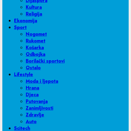
Dijaspora
Kultura
Religija
Ekonomija
Sport
Nogomet
Rukomet
Košarka
Odbojka
Borilački sportovi
Ostalo
Lifestyle
Moda i ljepota
Hrana
Djeca
Putovanja
Zanimljivosti
Zdravlje
Auto
Scitech