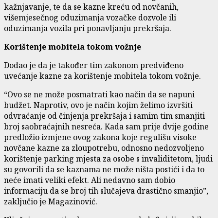
kažnjavanje, te da se kazne kreću od novčanih,
višemjesečnog oduzimanja vozačke dozvole ili
oduzimanja vozila pri ponavljanju prekršaja.
Korištenje mobitela tokom vožnje
Dodao je da je također tim zakonom predviđeno
uvećanje kazne za korištenje mobitela tokom vožnje.
“Ovo se ne može posmatrati kao način da se napuni
budžet. Naprotiv, ovo je način kojim želimo izvršiti
odvraćanje od činjenja prekršaja i samim tim smanjiti
broj saobraćajnih nesreća. Kada sam prije dvije godine
predložio izmjene ovog zakona koje regulišu visoke
novčane kazne za zloupotrebu, odnosno nedozvoljeno
korištenje parking mjesta za osobe s invaliditetom, ljudi
su govorili da se kaznama ne može ništa postići i da to
neće imati veliki efekt. Ali nedavno sam dobio
informaciju da se broj tih slučajeva drastično smanjio”,
zaključio je Magazinović.