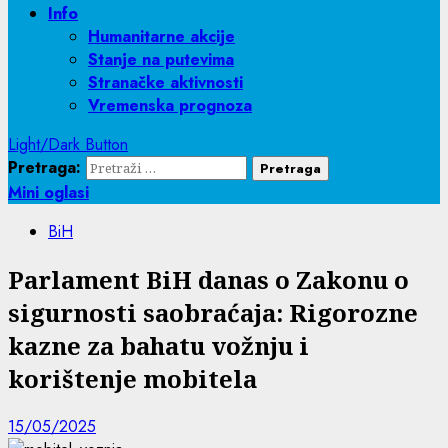
Info
Humanitarne akcije
Stanje na putevima
Stranačke aktivnosti
Vremenska prognoza
Light/Dark Button
Pretraga:
Mini oglasi
BiH
Parlament BiH danas o Zakonu o
sigurnosti saobraćaja: Rigorozne
kazne za bahatu vožnju i
korištenje mobitela
15/05/2025