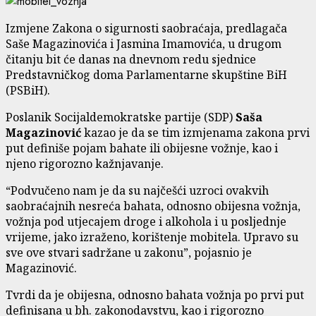
Izmjene Zakona o sigurnosti saobraćaja, predlagača
Saše Magazinovića i Jasmina Imamovića, u drugom
čitanju bit će danas na dnevnom redu sjednice
Predstavničkog doma Parlamentarne skupštine BiH
(PSBiH).
Poslanik Socijaldemokratske partije (SDP)
Saša
Magazinović
kazao je da se tim izmjenama zakona prvi
put definiše pojam bahate ili obijesne vožnje, kao i
njeno rigorozno kažnjavanje.
“Podvučeno nam je da su najčešći uzroci ovakvih
saobraćajnih nesreća bahata, odnosno obijesna vožnja,
vožnja pod utjecajem droge i alkohola i u posljednje
vrijeme, jako izraženo, korištenje mobitela. Upravo su
sve ove stvari sadržane u zakonu”, pojasnio je
Magazinović.
Tvrdi da je obijesna, odnosno bahata vožnja po prvi put
definisana u bh. zakonodavstvu, kao i rigorozno