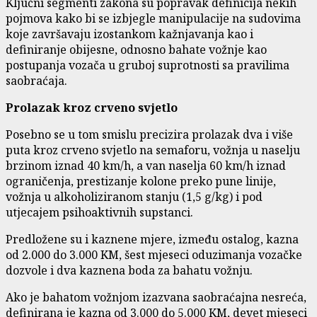
Ključni segmenti zakona su popravak definicija nekih
pojmova kako bi se izbjegle manipulacije na sudovima
koje završavaju izostankom kažnjavanja kao i
definiranje obijesne, odnosno bahate vožnje kao
postupanja vozača u gruboj suprotnosti sa pravilima
saobraćaja.
Prolazak kroz crveno svjetlo
Posebno se u tom smislu precizira prolazak dva i više
puta kroz crveno svjetlo na semaforu, vožnja u naselju
brzinom iznad 40 km/h, a van naselja 60 km/h iznad
ograničenja, prestizanje kolone preko pune linije,
vožnja u alkoholiziranom stanju (1,5 g/kg) i pod
utjecajem psihoaktivnih supstanci.
Predložene su i kaznene mjere, između ostalog, kazna
od 2.000 do 3.000 KM, šest mjeseci oduzimanja vozačke
dozvole i dva kaznena boda za bahatu vožnju.
Ako je bahatom vožnjom izazvana saobraćajna nesreća,
definirana je kazna od 3.000 do 5.000 KM, devet mjeseci