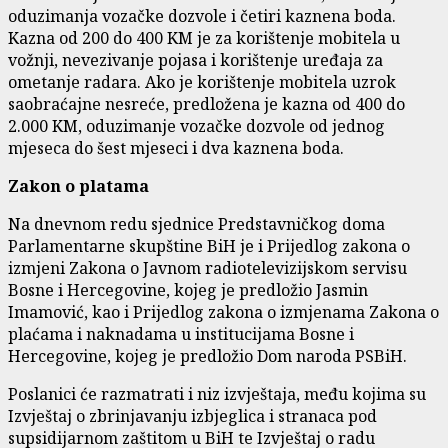
oduzimanja vozačke dozvole i četiri kaznena boda.
Kazna od 200 do 400 KM je za korištenje mobitela u
vožnji, nevezivanje pojasa i korištenje uređaja za
ometanje radara. Ako je korištenje mobitela uzrok
saobraćajne nesreće, predložena je kazna od 400 do
2.000 KM, oduzimanje vozačke dozvole od jednog
mjeseca do šest mjeseci i dva kaznena boda.
Zakon o platama
Na dnevnom redu sjednice Predstavničkog doma
Parlamentarne skupštine BiH je i Prijedlog zakona o
izmjeni Zakona o Javnom radiotelevizijskom servisu
Bosne i Hercegovine, kojeg je predložio Jasmin
Imamović, kao i Prijedlog zakona o izmjenama Zakona o
plaćama i naknadama u institucijama Bosne i
Hercegovine, kojeg je predložio Dom naroda PSBiH.
Poslanici će razmatrati i niz izvještaja, među kojima su
Izvještaj o zbrinjavanju izbjeglica i stranaca pod
supsidijarnom zaštitom u BiH te Izvještaj o radu