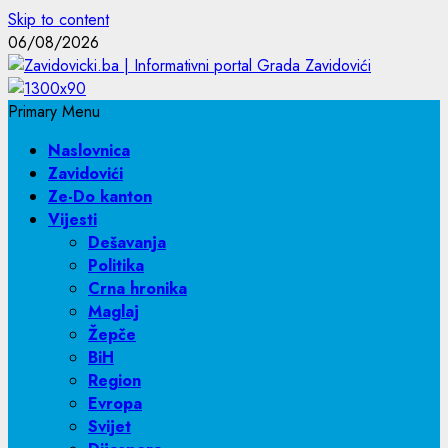
Skip to content
06/08/2026
Primary Menu
Naslovnica
Zavidovići
Ze-Do kanton
Vijesti
Dešavanja
Politika
Crna hronika
Maglaj
Žepče
BiH
Region
Evropa
Svijet