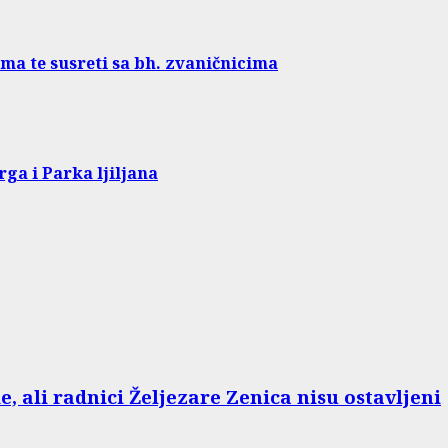
ima te susreti sa bh. zvaničnicima
rga i Parka ljiljana
e, ali radnici Željezare Zenica nisu ostavljeni