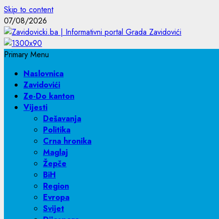
Skip to content
07/08/2026
Primary Menu
Naslovnica
Zavidovići
Ze-Do kanton
Vijesti
Dešavanja
Politika
Crna hronika
Maglaj
Žepče
BiH
Region
Evropa
Svijet