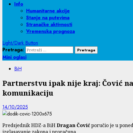
Info
Humanitarne akcije
Stanje na putevima
Stranačke aktivnosti
Vremenska prognoza
Light/Dark Button
Pretraga:
Mini oglasi
BiH
Partnerstvu ipak nije kraj: Čović
komunikaciju
14/10/2025
Predsjednik HDZ-a BiH
Dragan Čović
poručio je u poned
izglasavanje zakona i proračuna.