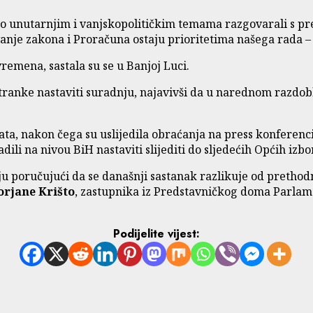
o unutarnjim i vanjskopolitičkim temama razgovarali s pred
anje zakona i Proračuna ostaju prioritetima našega rada – 
emena, sastala su se u Banjoj Luci.
stranke nastaviti suradnju, najavivši da u narednom razdo
rata, nakon čega su uslijedila obraćanja na press konferenc
dili na nivou BiH nastaviti slijediti do sljedećih Općih izbo
poručujući da se današnji sastanak razlikuje od prethodn
orjane Krišto
, zastupnika iz Predstavničkog doma Parla
Podijelite vijest: