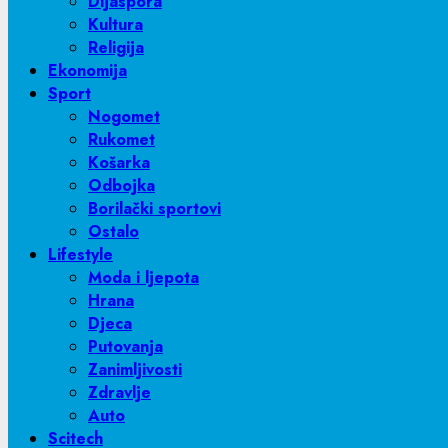
Dijaspora
Kultura
Religija
Ekonomija
Sport
Nogomet
Rukomet
Košarka
Odbojka
Borilački sportovi
Ostalo
Lifestyle
Moda i ljepota
Hrana
Djeca
Putovanja
Zanimljivosti
Zdravlje
Auto
Scitech