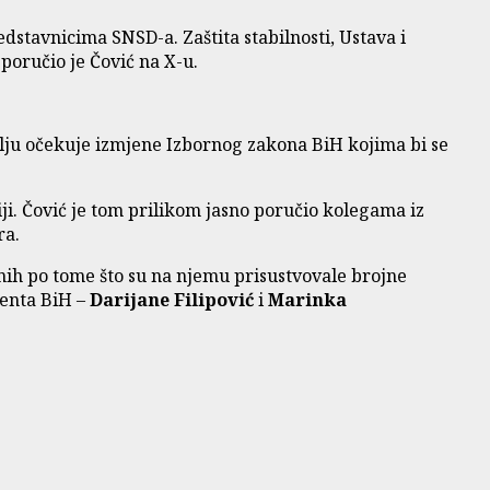
stavnicima SNSD-a. Zaštita stabilnosti, Ustava i
poručio je Čović na X-u.
blju očekuje izmjene Izbornog zakona BiH kojima bi se
iji. Čović je tom prilikom jasno poručio kolegama iz
ra.
ih po tome što su na njemu prisustvovale brojne
menta BiH –
Darijane Filipović
i
Marinka