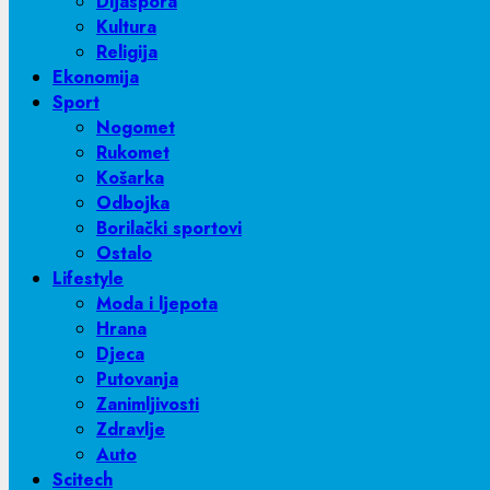
Dijaspora
Kultura
Religija
Ekonomija
Sport
Nogomet
Rukomet
Košarka
Odbojka
Borilački sportovi
Ostalo
Lifestyle
Moda i ljepota
Hrana
Djeca
Putovanja
Zanimljivosti
Zdravlje
Auto
Scitech