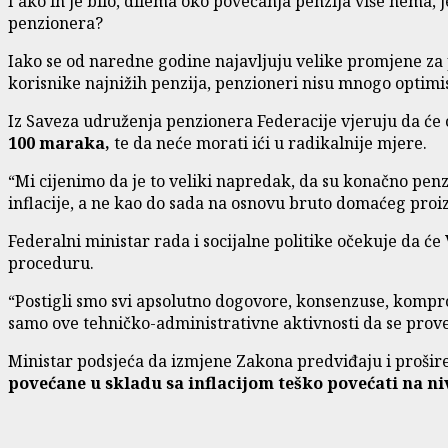
I ako ih je bilo, dilema oko povećanja penzija više nema, j
penzionera?
Iako se od naredne godine najavljuju velike promjene za p
korisnike najnižih penzija, penzioneri nisu mnogo optimist
Iz Saveza udruženja penzionera Federacije vjeruju da će 
100 maraka,
te da neće morati ići u radikalnije mjere.
“Mi cijenimo da je to veliki napredak, da su konačno penzi
inflacije, a ne kao do sada na osnovu bruto domaćeg proiz
Federalni ministar rada i socijalne politike očekuje da 
proceduru.
“Postigli smo svi apsolutno dogovore, konsenzuse, kompro
samo ove tehničko-administrativne aktivnosti da se prov
Ministar podsjeća da izmjene Zakona predviđaju i proši
povećane u skladu sa inflacijom teško povećati na niv