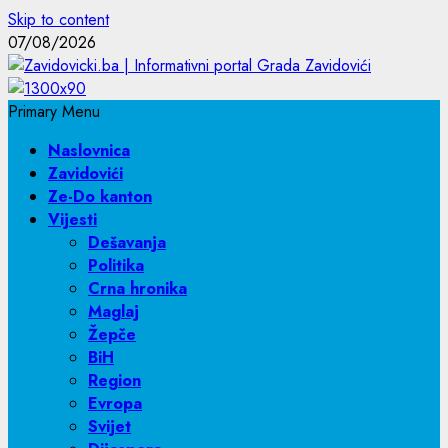
Skip to content
07/08/2026
Primary Menu
Naslovnica
Zavidovići
Ze-Do kanton
Vijesti
Dešavanja
Politika
Crna hronika
Maglaj
Žepče
BiH
Region
Evropa
Svijet