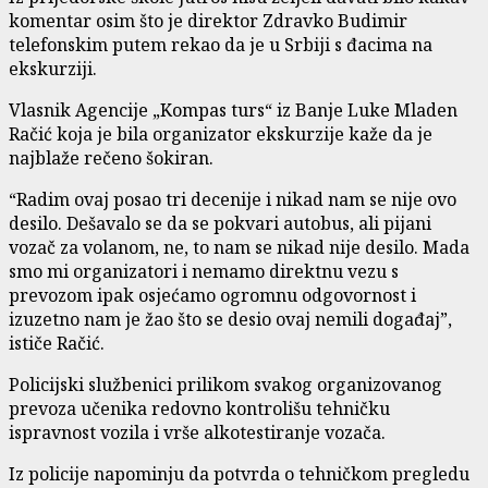
komentar osim što je direktor Zdravko Budimir
telefonskim putem rekao da je u Srbiji s đacima na
ekskurziji.
Vlasnik Agencije „Kompas turs“ iz Banje Luke Mladen
Račić koja je bila organizator ekskurzije kaže da je
najblaže rečeno šokiran.
“Radim ovaj posao tri decenije i nikad nam se nije ovo
desilo. Dešavalo se da se pokvari autobus, ali pijani
vozač za volanom, ne, to nam se nikad nije desilo. Mada
smo mi organizatori i nemamo direktnu vezu s
prevozom ipak osjećamo ogromnu odgovornost i
izuzetno nam je žao što se desio ovaj nemili događaj”,
ističe Račić.
Policijski službenici prilikom svakog organizovanog
prevoza učenika redovno kontrolišu tehničku
ispravnost vozila i vrše alkotestiranje vozača.
Iz policije napominju da potvrda o tehničkom pregledu