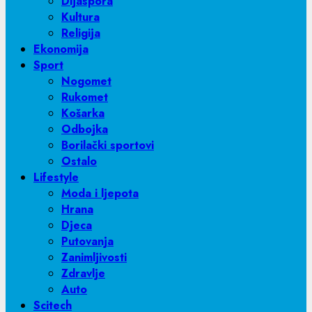
Dijaspora
Kultura
Religija
Ekonomija
Sport
Nogomet
Rukomet
Košarka
Odbojka
Borilački sportovi
Ostalo
Lifestyle
Moda i ljepota
Hrana
Djeca
Putovanja
Zanimljivosti
Zdravlje
Auto
Scitech