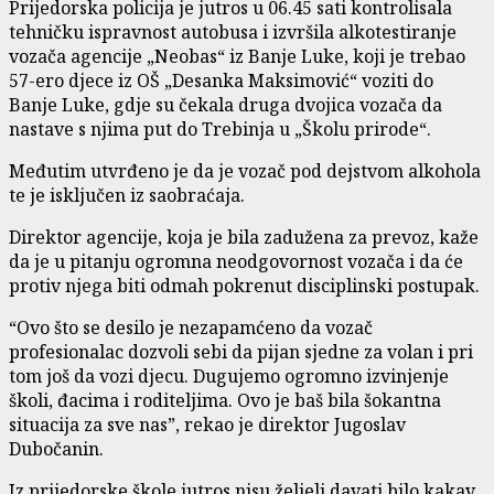
Prijedorska policija je jutros u 06.45 sati kontrolisala
tehničku ispravnost autobusa i izvršila alkotestiranje
vozača agencije „Neobas“ iz Banje Luke, koji je trebao
57-ero djece iz OŠ „Desanka Maksimović“ voziti do
Banje Luke, gdje su čekala druga dvojica vozača da
nastave s njima put do Trebinja u „Školu prirode“.
Međutim utvrđeno je da je vozač pod dejstvom alkohola
te je isključen iz saobraćaja.
Direktor agencije, koja je bila zadužena za prevoz, kaže
da je u pitanju ogromna neodgovornost vozača i da će
protiv njega biti odmah pokrenut disciplinski postupak.
“Ovo što se desilo je nezapamćeno da vozač
profesionalac dozvoli sebi da pijan sjedne za volan i pri
tom još da vozi djecu. Dugujemo ogromno izvinjenje
školi, đacima i roditeljima. Ovo je baš bila šokantna
situacija za sve nas”, rekao je direktor Jugoslav
Dubočanin.
Iz prijedorske škole jutros nisu željeli davati bilo kakav