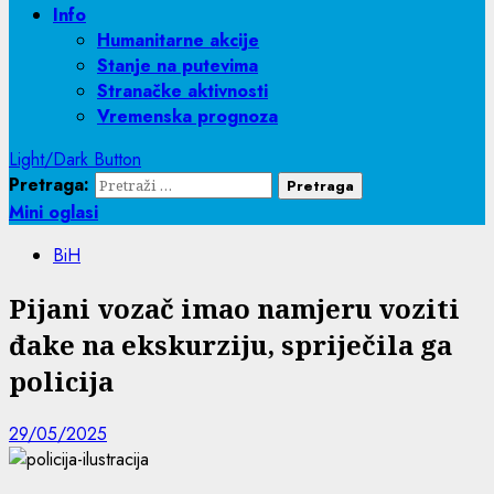
Info
Humanitarne akcije
Stanje na putevima
Stranačke aktivnosti
Vremenska prognoza
Light/Dark Button
Pretraga:
Mini oglasi
BiH
Pijani vozač imao namjeru voziti
đake na ekskurziju, spriječila ga
policija
29/05/2025