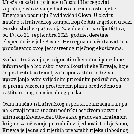
Mreža za zaštitu prirode u Bosni i Hercegovini
započinje istraživanje biološke raznolikosti rijeke
Krivaje na području Zavidovića i Olova. U okviru
naučno-istraživačkog kampa, koji će biti smješten u bazi
Gorske službe spašavanja Zavidovići u naselju Dištica,
od 17. do 21. septembra 2025. godine, desetine
eksperata iz cijele Bosne i Hercegovine učestvovat će u
proučavanju ovog jedinstvenog riječnog ekosistema.
Svrha istraživanja je osigurati relevantne i pouzdane
informacije o biološkoj raznolikosti rijeke Krivaje, koje
će poslužiti kao temelj za trajnu zaštitu i održivo
upravljanje ovim vrijednim prirodnim područjem, koje
je prema važećem prostornom planu predviđeno za
zaštitu u rangu nacionalnog parka.
Osim naučno-istraživačkog aspekta, realizacija kampa
na Krivaji pruža snažnu podršku održivom razvoju i
afirmaciji Zavidovića i Olova kao gradova s izraženom
brigom za očuvanje prirodnih vrijednosti. Podsjećamo,
Krivaja je jedna od rijetkih preostalih rijeka slobodnog