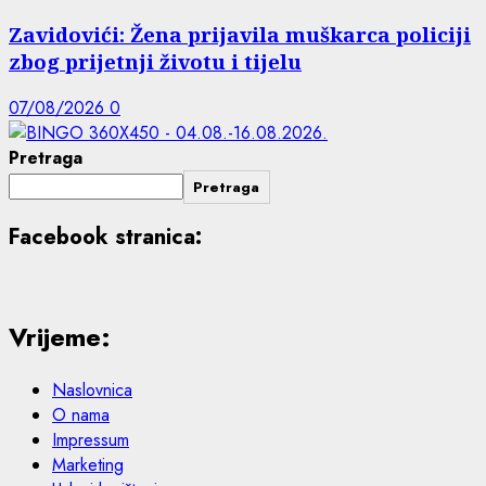
Zavidovići: Žena prijavila muškarca policiji
zbog prijetnji životu i tijelu
07/08/2026
0
Pretraga
Pretraga
Facebook stranica:
Vrijeme:
Naslovnica
O nama
Impressum
Marketing