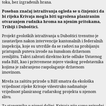
toka, bez izgrađenih brana.
Poseban značaj istraživanja ogleda se u činjenici da
bi rijeka Krivaja mogla biti ugrožena planiranim
otvaranjem rudnika hroma na njenim pritokama,
Tribiji i Duboštici.
Projekt geoloških istraživanja u Duboštici trenutno je
zaustavljen nakon intervencije kantonalnih i federalnih
inspekcija, koje su utvrdile da se radovi na probijanju
pristupnih puteva izvode na šumskom državnom
zemljištu. Takvi zahvati direktno krše odluke Ustavnog
suda BiH, kao i privremene mjere visokog predstavnika
kojima je zabranjeno raspolaganje državnom
imovinom.
Mreža za zaštitu prirode u BiH smatra da ekološka
vrijednost rijeke Krivaje višestruko nadmašuje
vrijednost planiranog rudarskog projekta u njenom
slivu.
Za stanovnike u njenoj dolini, Krivaja nije samo prirodni