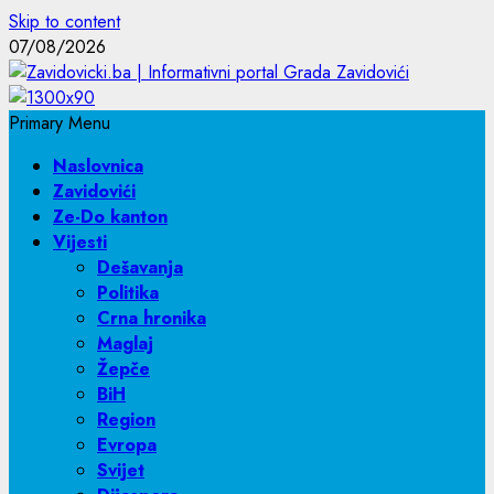
Skip to content
07/08/2026
Primary Menu
Naslovnica
Zavidovići
Ze-Do kanton
Vijesti
Dešavanja
Politika
Crna hronika
Maglaj
Žepče
BiH
Region
Evropa
Svijet