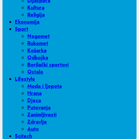
Dijaspora
Kultura
Religija
Ekonomija
Sport
Nogomet
Rukomet
Košarka
Odbojka
Borilački sportovi
Ostalo
Lifestyle
Moda i ljepota
Hrana
Djeca
Putovanja
Zanimljivosti
Zdravlje
Auto
Scitech