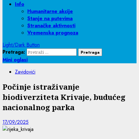
Info
Humanitarne akcije
Stanje na putevima
Stranačke aktivnosti
Vremenska prognoza
Light/Dark Button
Pretraga:
Mini oglasi
Zavidovići
Počinje istraživanje
biodiverziteta Krivaje, budućeg
nacionalnog parka
17/09/2025