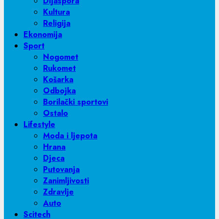
Dijaspora
Kultura
Religija
Ekonomija
Sport
Nogomet
Rukomet
Košarka
Odbojka
Borilački sportovi
Ostalo
Lifestyle
Moda i ljepota
Hrana
Djeca
Putovanja
Zanimljivosti
Zdravlje
Auto
Scitech