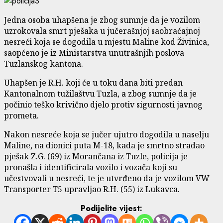
Jedna osoba uhapšena je zbog sumnje da je vozilom
uzrokovala smrt pješaka u jučerašnjoj saobraćajnoj
nesreći koja se dogodila u mjestu Maline kod Živinica,
saopćeno je iz Ministarstva unutrašnjih poslova
Tuzlanskog kantona.
Uhapšen je R.H. koji će u toku dana biti predan
Kantonalnom tužilaštvu Tuzla, a zbog sumnje da je
počinio teško krivično djelo protiv sigurnosti javnog
prometa.
Nakon nesreće koja se jučer ujutro dogodila u naselju
Maline, na dionici puta M-18, kada je smrtno stradao
pješak Z.G. (69) iz Morančana iz Tuzle, policija je
pronašla i identificirala vozilo i vozača koji su
učestvovali u nesreći, te je utvrđeno da je vozilom VW
Transporter T5 upravljao R.H. (55) iz Lukavca.
Podijelite vijest: