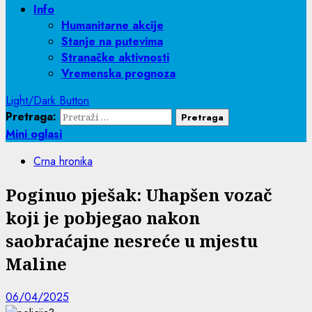
Info
Humanitarne akcije
Stanje na putevima
Stranačke aktivnosti
Vremenska prognoza
Light/Dark Button
Pretraga:
Mini oglasi
Crna hronika
Poginuo pješak: Uhapšen vozač
koji je pobjegao nakon
saobraćajne nesreće u mjestu
Maline
06/04/2025