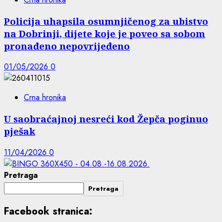
Policija uhapsila osumnjičenog za ubistvo
na Dobrinji, dijete koje je poveo sa sobom
pronađeno nepovrijeđeno
01/05/2026
0
Crna hronika
U saobraćajnoj nesreći kod Žepča poginuo
pješak
11/04/2026
0
Pretraga
Pretraga
Facebook stranica: