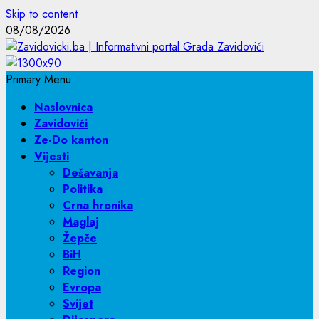
Skip to content
08/08/2026
Primary Menu
Naslovnica
Zavidovići
Ze-Do kanton
Vijesti
Dešavanja
Politika
Crna hronika
Maglaj
Žepče
BiH
Region
Evropa
Svijet