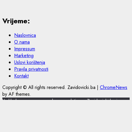
Vrijeme:
Naslovnica
O nama
Impressum
Marketing
Uslovi korištenja
Pravila privatnosti
Kontakt
Copyright © All rights reserved. Zavidovicki.ba
|
ChromeNews
by AF themes.
U skladu s novom europskom regulativom, Zavidovicki.ba je
nadogradio politiku privatnosti i korištenja kolačića.
Zavidovicki.ba koristi kolačiće (cookies) za pružanje boljeg
korisničkog iskustva, funkcionalnosti stranice i prilagođavanja
sustava oglašavanja. Nastavkom pregleda portala Zavidovicki.ba