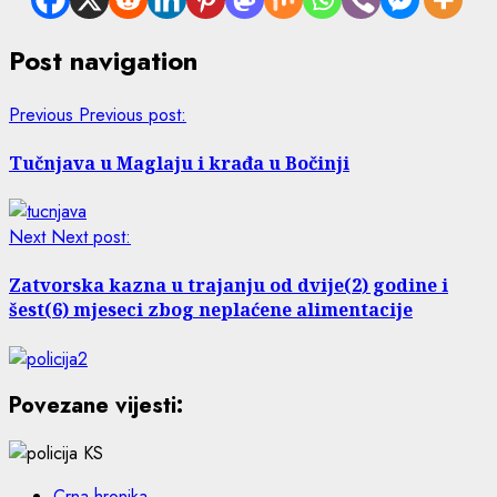
Post navigation
Previous
Previous post:
Tučnjava u Maglaju i krađa u Bočinji
Next
Next post:
Zatvorska kazna u trajanju od dvije(2) godine i
šest(6) mjeseci zbog neplaćene alimentacije
Povezane vijesti:
Crna hronika