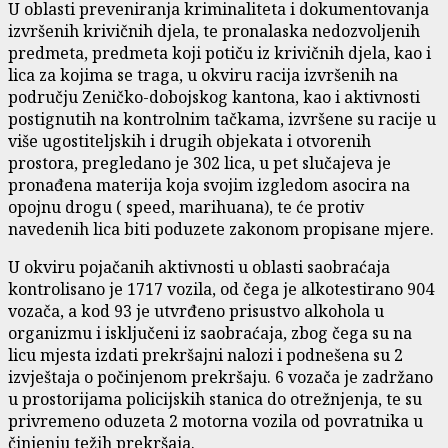
U oblasti preveniranja kriminaliteta i dokumentovanja
izvršenih krivičnih djela, te pronalaska nedozvoljenih
predmeta, predmeta koji potiču iz krivičnih djela, kao i
lica za kojima se traga, u okviru racija izvršenih na
području Zeničko-dobojskog kantona, kao i aktivnosti
postignutih na kontrolnim tačkama, izvršene su racije u
više ugostiteljskih i drugih objekata i otvorenih
prostora, pregledano je 302 lica, u pet slučajeva je
pronađena materija koja svojim izgledom asocira na
opojnu drogu ( speed, marihuana), te će protiv
navedenih lica biti poduzete zakonom propisane mjere.
U okviru pojačanih aktivnosti u oblasti saobraćaja
kontrolisano je 1717 vozila, od čega je alkotestirano 904
vozača, a kod 93 je utvrđeno prisustvo alkohola u
organizmu i isključeni iz saobraćaja, zbog čega su na
licu mjesta izdati prekršajni nalozi i podnešena su 2
izvještaja o počinjenom prekršaju. 6 vozača je zadržano
u prostorijama policijskih stanica do otrežnjenja, te su
privremeno oduzeta 2 motorna vozila od povratnika u
činjenju težih prekršaja.