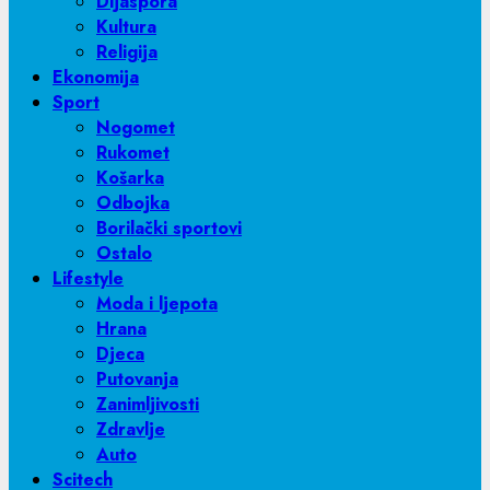
Dijaspora
Kultura
Religija
Ekonomija
Sport
Nogomet
Rukomet
Košarka
Odbojka
Borilački sportovi
Ostalo
Lifestyle
Moda i ljepota
Hrana
Djeca
Putovanja
Zanimljivosti
Zdravlje
Auto
Scitech