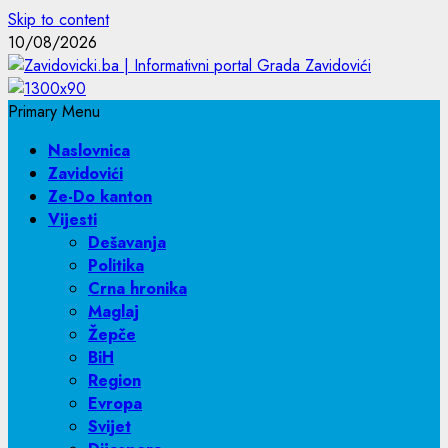
Skip to content
10/08/2026
Primary Menu
Naslovnica
Zavidovići
Ze-Do kanton
Vijesti
Dešavanja
Politika
Crna hronika
Maglaj
Žepče
BiH
Region
Evropa
Svijet