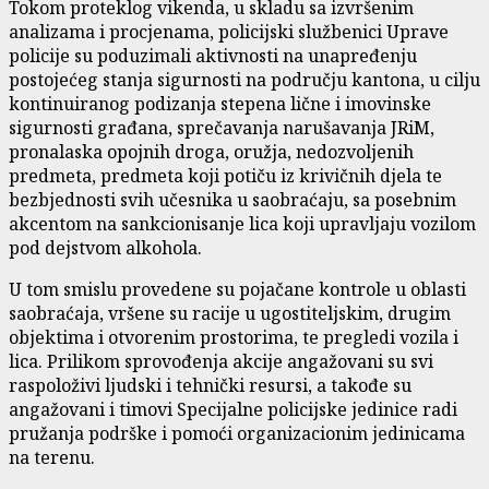
Tokom proteklog vikenda, u skladu sa izvršenim
analizama i procjenama, policijski službenici Uprave
policije su poduzimali aktivnosti na unapređenju
postojećeg stanja sigurnosti na području kantona, u cilju
kontinuiranog podizanja stepena lične i imovinske
sigurnosti građana, sprečavanja narušavanja JRiM,
pronalaska opojnih droga, oružja, nedozvoljenih
predmeta, predmeta koji potiču iz krivičnih djela te
bezbjednosti svih učesnika u saobraćaju, sa posebnim
akcentom na sankcionisanje lica koji upravljaju vozilom
pod dejstvom alkohola.
U tom smislu provedene su pojačane kontrole u oblasti
saobraćaja, vršene su racije u ugostiteljskim, drugim
objektima i otvorenim prostorima, te pregledi vozila i
lica. Prilikom sprovođenja akcije angažovani su svi
raspoloživi ljudski i tehnički resursi, a takođe su
angažovani i timovi Specijalne policijske jedinice radi
pružanja podrške i pomoći organizacionim jedinicama
na terenu.