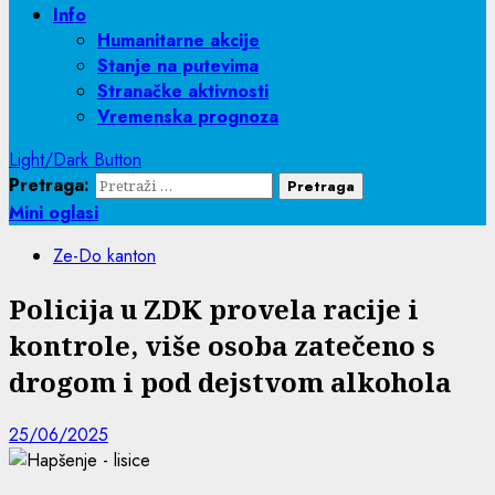
Info
Humanitarne akcije
Stanje na putevima
Stranačke aktivnosti
Vremenska prognoza
Light/Dark Button
Pretraga:
Mini oglasi
Ze-Do kanton
Policija u ZDK provela racije i
kontrole, više osoba zatečeno s
drogom i pod dejstvom alkohola
25/06/2025