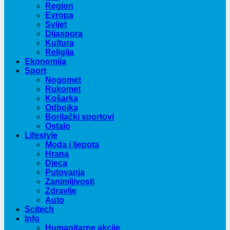
Region
Evropa
Svijet
Dijaspora
Kultura
Religija
Ekonomija
Sport
Nogomet
Rukomet
Košarka
Odbojka
Borilački sportovi
Ostalo
Lifestyle
Moda i ljepota
Hrana
Djeca
Putovanja
Zanimljivosti
Zdravlje
Auto
Scitech
Info
Humanitarne akcije