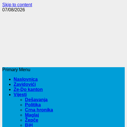
Skip to content
07/08/2026
Primary Menu
Naslovnica
Zavidovići
Ze-Do kanton
Vijesti
Dešavanja
Politika
Crna hronika
Maglaj
Žepče
BiH