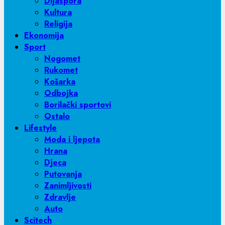
Dijaspora
Kultura
Religija
Ekonomija
Sport
Nogomet
Rukomet
Košarka
Odbojka
Borilački sportovi
Ostalo
Lifestyle
Moda i ljepota
Hrana
Djeca
Putovanja
Zanimljivosti
Zdravlje
Auto
Scitech