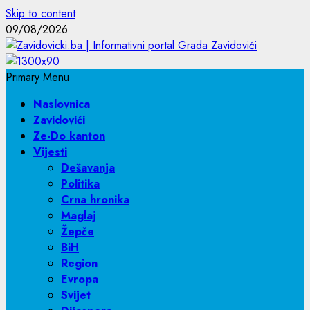
Skip to content
09/08/2026
Primary Menu
Naslovnica
Zavidovići
Ze-Do kanton
Vijesti
Dešavanja
Politika
Crna hronika
Maglaj
Žepče
BiH
Region
Evropa
Svijet