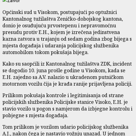
Općinski sud u Visokom, postupajući po optužnici
Kantonalnog tužilaštva Zeničko-dobojskog kantona,
donio je osuđujuću prvostepenu i nepravomoćnu
presudu protiv E.H., kojem je izrečena jedinstvena
kazna zatvora u trajanju od sedam godina zbog bijega s
mjesta događaja i udaranja policijskog službenika
automobilom tokom pokušaja bijega.
Kako su saopćili iz Kantonalnog tužilaštva ZDK, incident
se dogodio 10. juna prošle godine u Visokom, kada se
E.H. zajedno sa A.V. nalazio u ukradenom putničkom
motornom vozilu čija je krađa ranije prijavljena policiji.
Prilikom pokušaja kontrole i legitimisanja od strane
policijskih službenika Policijske stanice Visoko, E.H. je
stavio vozilo u pogon s namjerom da izbjegne kontrolu i
pobjegne s mjesta događaja.
Tom prilikom je vozilom udario policijskog službenika
A.J., nakon čega je nastavio vožnju unazad. U jednom