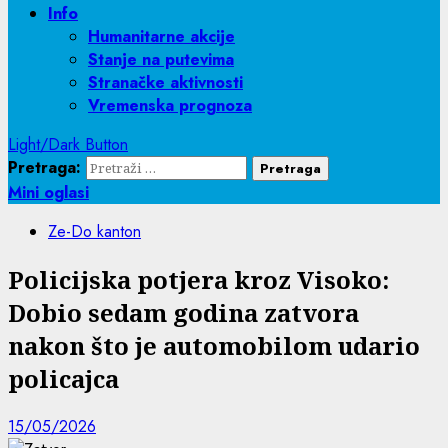
Info
Humanitarne akcije
Stanje na putevima
Stranačke aktivnosti
Vremenska prognoza
Light/Dark Button
Pretraga:
Mini oglasi
Ze-Do kanton
Policijska potjera kroz Visoko:
Dobio sedam godina zatvora
nakon što je automobilom udario
policajca
15/05/2026