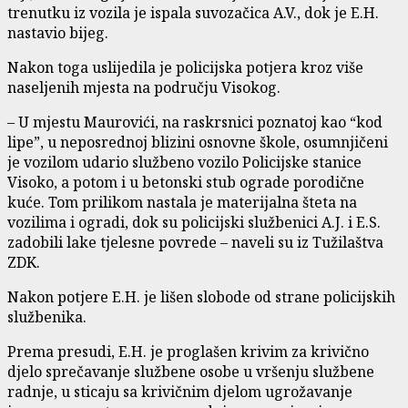
trenutku iz vozila je ispala suvozačica A.V., dok je E.H.
nastavio bijeg.
Nakon toga uslijedila je policijska potjera kroz više
naseljenih mjesta na području Visokog.
– U mjestu Maurovići, na raskrsnici poznatoj kao “kod
lipe”, u neposrednoj blizini osnovne škole, osumnjičeni
je vozilom udario službeno vozilo Policijske stanice
Visoko, a potom i u betonski stub ograde porodične
kuće. Tom prilikom nastala je materijalna šteta na
vozilima i ogradi, dok su policijski službenici A.J. i E.S.
zadobili lake tjelesne povrede – naveli su iz Tužilaštva
ZDK.
Nakon potjere E.H. je lišen slobode od strane policijskih
službenika.
Prema presudi, E.H. je proglašen krivim za krivično
djelo sprečavanje službene osobe u vršenju službene
radnje, u sticaju sa krivičnim djelom ugrožavanje