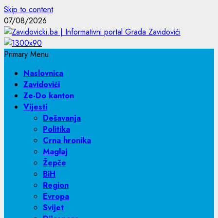
Skip to content
07/08/2026
Primary Menu
Naslovnica
Zavidovići
Ze-Do kanton
Vijesti
Dešavanja
Politika
Crna hronika
Maglaj
Žepče
BiH
Region
Evropa
Svijet