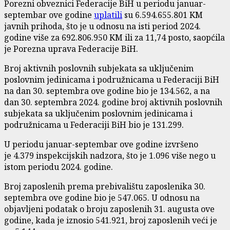
Porezni obveznici Federacije BiH u periodu januar-
septembar ove godine
uplatili
su 6.594.655.801 KM
javnih prihoda, što je u odnosu na isti period 2024.
godine više za 692.806.950 KM ili za 11,74 posto, saopćila
je Porezna uprava Federacije BiH.
Broj aktivnih poslovnih subjekata sa uključenim
poslovnim jedinicama i podružnicama u Federaciji BiH
na dan 30. septembra ove godine bio je 134.562, a na
dan 30. septembra 2024. godine broj aktivnih poslovnih
subjekata sa uključenim poslovnim jedinicama i
podružnicama u Federaciji BiH bio je 131.299.
U periodu januar-septembar ove godine izvršeno
je 4.379 inspekcijskih nadzora, što je 1.096 više nego u
istom periodu 2024. godine.
Broj zaposlenih prema prebivalištu zaposlenika 30.
septembra ove godine bio je 547.065. U odnosu na
objavljeni podatak o broju zaposlenih 31. augusta ove
godine, kada je iznosio 541.921, broj zaposlenih veći je