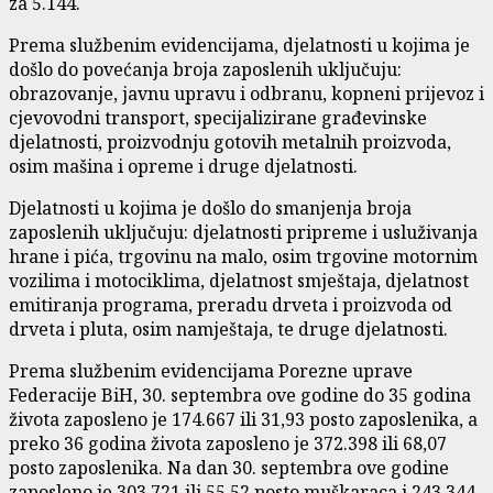
za 5.144.
Prema službenim evidencijama, djelatnosti u kojima je
došlo do povećanja broja zaposlenih uključuju:
obrazovanje, javnu upravu i odbranu, kopneni prijevoz i
cjevovodni transport, specijalizirane građevinske
djelatnosti, proizvodnju gotovih metalnih proizvoda,
osim mašina i opreme i druge djelatnosti.
Djelatnosti u kojima je došlo do smanjenja broja
zaposlenih uključuju: djelatnosti pripreme i usluživanja
hrane i pića, trgovinu na malo, osim trgovine motornim
vozilima i motociklima, djelatnost smještaja, djelatnost
emitiranja programa, preradu drveta i proizvoda od
drveta i pluta, osim namještaja, te druge djelatnosti.
Prema službenim evidencijama Porezne uprave
Federacije BiH, 30. septembra ove godine do 35 godina
života zaposleno je 174.667 ili 31,93 posto zaposlenika, a
preko 36 godina života zaposleno je 372.398 ili 68,07
posto zaposlenika. Na dan 30. septembra ove godine
zaposleno je 303.721 ili 55,52 posto muškaraca i 243.344