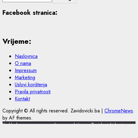
Facebook stranica:
Vrijeme:
Naslovnica
O nama
Impressum
Marketing
Uslovi korištenja
Pravila privatnosti
Kontakt
Copyright © All rights reserved. Zavidovicki.ba
|
ChromeNews
by AF themes.
U skladu s novom europskom regulativom, Zavidovicki.ba je
nadogradio politiku privatnosti i korištenja kolačića.