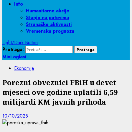
Info
Humanitarne akcije
Stanje na putevima
Stranačke aktivnosti
Vremenska prognoza
Light/Dark Button
Pretraga:
Mini oglasi
Ekonomija
Porezni obveznici FBiH u devet
mjeseci ove godine uplatili 6,59
milijardi KM javnih prihoda
10/10/2025