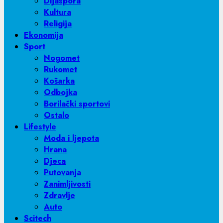
Dijaspora
Kultura
Religija
Ekonomija
Sport
Nogomet
Rukomet
Košarka
Odbojka
Borilački sportovi
Ostalo
Lifestyle
Moda i ljepota
Hrana
Djeca
Putovanja
Zanimljivosti
Zdravlje
Auto
Scitech