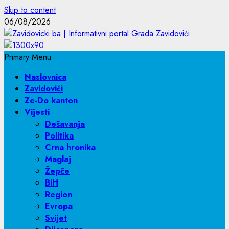
Skip to content
06/08/2026
Primary Menu
Naslovnica
Zavidovići
Ze-Do kanton
Vijesti
Dešavanja
Politika
Crna hronika
Maglaj
Žepče
BiH
Region
Evropa
Svijet