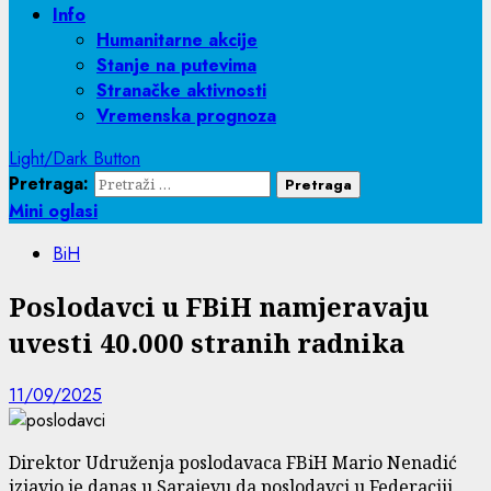
Info
Humanitarne akcije
Stanje na putevima
Stranačke aktivnosti
Vremenska prognoza
Light/Dark Button
Pretraga:
Mini oglasi
BiH
Poslodavci u FBiH namjeravaju
uvesti 40.000 stranih radnika
11/09/2025
Direktor Udruženja poslodavaca FBiH Mario Nenadić
izjavio je danas u Sarajevu da poslodavci u Federaciji