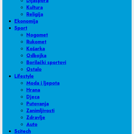
Dijaspora
Kultura
Religija
Ekonomija
Sport
Nogomet
Rukomet
Košarka
Odbojka
Borilački sportovi
Ostalo
Lifestyle
Moda i ljepota
Hrana
Djeca
Putovanja
Zanimljivosti
Zdravlje
Auto
Scitech