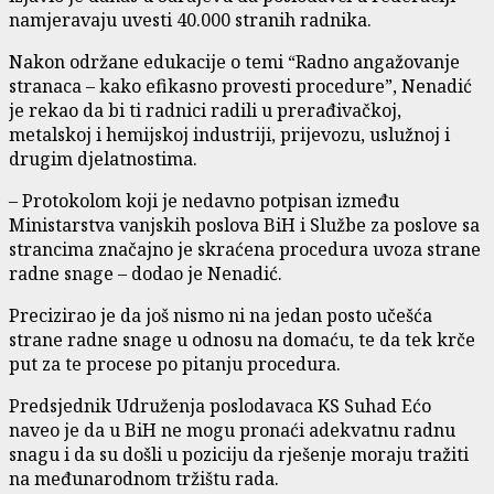
namjeravaju uvesti 40.000 stranih radnika.
Nakon održane edukacije o temi “Radno angažovanje
stranaca – kako efikasno provesti procedure”, Nenadić
je rekao da bi ti radnici radili u prerađivačkoj,
metalskoj i hemijskoj industriji, prijevozu, uslužnoj i
drugim djelatnostima.
– Protokolom koji je nedavno potpisan između
Ministarstva vanjskih poslova BiH i Službe za poslove sa
strancima značajno je skraćena procedura uvoza strane
radne snage – dodao je Nenadić.
Precizirao je da još nismo ni na jedan posto učešća
strane radne snage u odnosu na domaću, te da tek krče
put za te procese po pitanju procedura.
Predsjednik Udruženja poslodavaca KS Suhad Ećo
naveo je da u BiH ne mogu pronaći adekvatnu radnu
snagu i da su došli u poziciju da rješenje moraju tražiti
na međunarodnom tržištu rada.