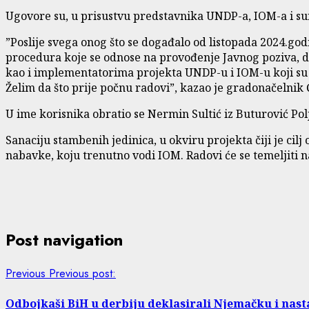
Ugovore su, u prisustvu predstavnika UNDP-a, IOM-a i sura
”Poslije svega onog što se događalo od listopada 2024.g
procedura koje se odnose na provođenje Javnog poziva, d
kao i implementatorima projekta UNDP-u i IOM-u koji su s 
Želim da što prije počnu radovi”, kazao je gradonačelnik 
U ime korisnika obratio se Nermin Sultić iz Buturović Polj
Sanaciju stambenih jedinica, u okviru projekta čiji je ci
nabavke, koju trenutno vodi IOM. Radovi će se temeljiti 
Post navigation
Previous
Previous post:
Odbojkaši BiH u derbiju deklasirali Njemačku i nast