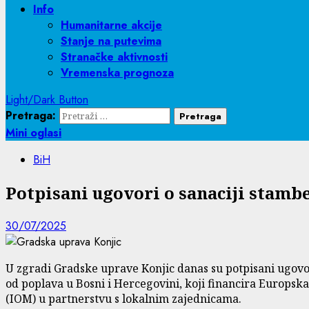
Info
Humanitarne akcije
Stanje na putevima
Stranačke aktivnosti
Vremenska prognoza
Light/Dark Button
Pretraga:
Mini oglasi
BiH
Potpisani ugovori o sanaciji stamb
30/07/2025
U zgradi Gradske uprave Konjic danas su potpisani ugovo
od poplava u Bosni i Hercegovini, koji financira Europs
(IOM) u partnerstvu s lokalnim zajednicama.