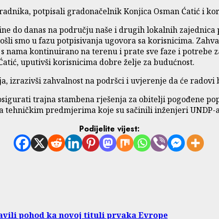
dnika, potpisali gradonačelnik Konjica Osman Ćatić i koris
odine do danas na području naše i drugih lokalnih zajednic
ošli smo u fazu potpisivanja ugovora sa korisnicima. Zahv
nama kontinuirano na terenu i prate sve faze i potrebe za 
Ćatić, uputivši korisnicima dobre želje za budućnost.
a, izrazivši zahvalnost na podršci i uvjerenje da će radovi 
lj osigurati trajna stambena rješenja za obitelji pogođene 
na tehničkim predmjerima koje su sačinili inženjeri UNDP-
Podijelite vijest:
avili pohod ka novoj tituli prvaka Evrope