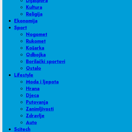
Dijaspora
Kultura
Religija
Ekonomija
Sport
Nogomet
Rukomet
Košarka
Odbojka
Borilački sportovi
Ostalo
Lifestyle
Moda i ljepota
Hrana
Djeca
Putovanja
Zanimljivosti
Zdravlje
Auto
Scitech