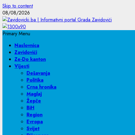
Skip to content
08/08/2026
Primary Menu
Naslovnica
Zavidovići
Ze-Do kanton
Vijesti
Dešavanja
Politika
Crna hronika
Maglaj
Žepče
BiH
Region
Evropa
Svijet