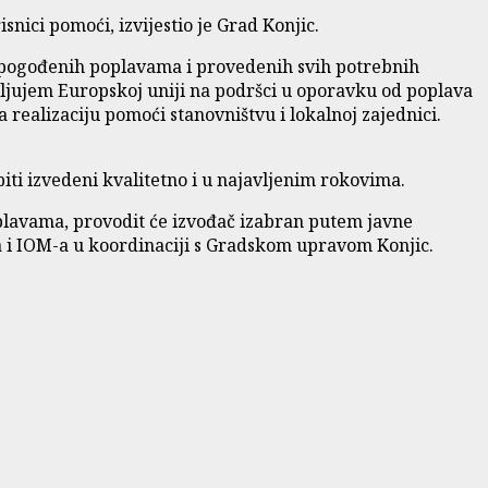
nici pomoći, izvijestio je Grad Konjic.
a pogođenih poplavama i provedenih svih potrebnih
aljujem Europskoj uniji na podršci u oporavku od poplava
realizaciju pomoći stanovništvu i lokalnoj zajednici.
biti izvedeni kvalitetno i u najavljenim rokovima.
poplavama, provodit će izvođač izabran putem javne
a i IOM-a u koordinaciji s Gradskom upravom Konjic.