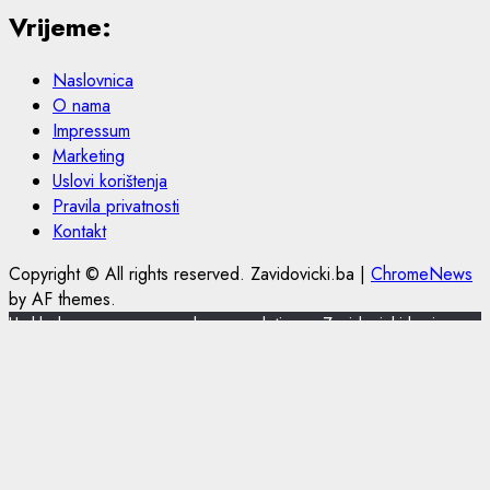
Vrijeme:
Naslovnica
O nama
Impressum
Marketing
Uslovi korištenja
Pravila privatnosti
Kontakt
Copyright © All rights reserved. Zavidovicki.ba
|
ChromeNews
by AF themes.
U skladu s novom europskom regulativom, Zavidovicki.ba je
nadogradio politiku privatnosti i korištenja kolačića.
Zavidovicki.ba koristi kolačiće (cookies) za pružanje boljeg
korisničkog iskustva, funkcionalnosti stranice i prilagođavanja
sustava oglašavanja. Nastavkom pregleda portala Zavidovicki.ba
slažete se sa korištenjem kolačića. Više o kolačićima pročitajte u
uslovima korištenja.
Slažem se
Pročitajte ovdje