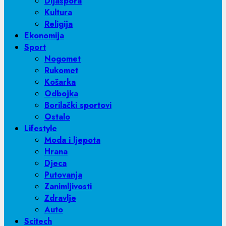
Dijaspora
Kultura
Religija
Ekonomija
Sport
Nogomet
Rukomet
Košarka
Odbojka
Borilački sportovi
Ostalo
Lifestyle
Moda i ljepota
Hrana
Djeca
Putovanja
Zanimljivosti
Zdravlje
Auto
Scitech