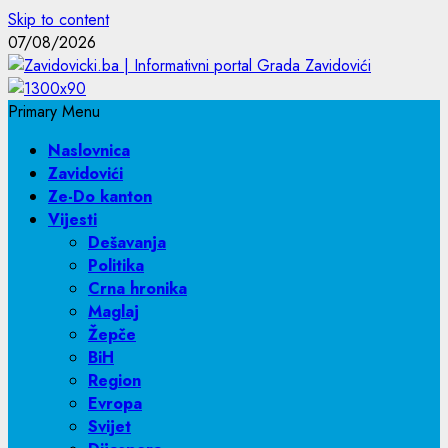
Skip to content
07/08/2026
Primary Menu
Naslovnica
Zavidovići
Ze-Do kanton
Vijesti
Dešavanja
Politika
Crna hronika
Maglaj
Žepče
BiH
Region
Evropa
Svijet