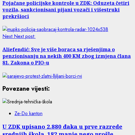
Pojačane policijske kontrole u ZDK: Oduzeta četiri
vozila, sankcionisani pijani vozači i višestruki
prekršioci
Next
Next post:
Aliefendić: Sve je više boraca sa rješenjima o
penzionisanju na nekih 400 KM zbog izmjena člana
81. Zakona o PIO-u
Povezane vijesti:
Ze-Do kanton
U ZDK upisano 2.880 đaka u prve razrede
srednjih škola, 182 manje nego prošle