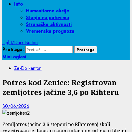
Info
Humanitarne akcije
Stanje na putevima
Stranačke aktivnosti
Vremenska prognoza
Light/Dark Button
Pretraga:
Mini oglasi
Ze-Do kanton
Potres kod Zenice: Registrovan
zemljotres jačine 3,6 po Rihteru
30/06/2026
Zemljotres jačine 3,6 stepeni po Rihterovoj skali
registrovan je danas u ranim jutarnjim satima u blizini