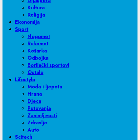
Dijaspora
Kultura
Religija
Ekonomija
Sport
Nogomet
Rukomet
Košarka
Odbojka
Borilački sportovi
Ostalo
Lifestyle
Moda i ljepota
Hrana
Djeca
Putovanja
Zanimljivosti
Zdravlje
Auto
Scitech