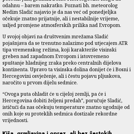
odahnu – barem nakratko. Poznati bh. meteorolog
Nedim Sladić najavio je da nas već od ponedjeljka
očekuje znatno prijatnije, ali i nestabilnije vrijeme,
usljed promjene atmosferskih prilika nad Evropom.
U svojoj objavi na društvenim mrežama Sladić
pojašnjava da se trenutno nalazimo pod utjecajem ATR
tipa vremenskog režima, koji karakteriše visinski
greben nad zapadnom Evropom i istovremeno
spuštanje hladnijeg zraka preko centralnih dijelova
kontinenta. Upravo ta visinska dolina donijet će i Bosni i
Hercegovini osvježenje, ali i čestu pojavu pljuskova,
naročito u prvom dijelu sedmice.
“Ovoga puta ohladit će u cijeloj zemlji, pa će i
Hercegovina dobiti željeni predah”, poručuje Sladić,
ističući da nas očekuju temperature znatno ugodnije od
onih koje su proteklih sedmica dostizale rekordne
vrijednosti.
Kiša, grmljavina i oprez, ali bez žestokih