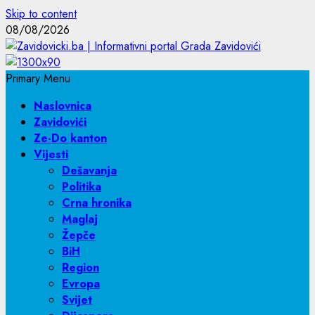
Skip to content
08/08/2026
Primary Menu
Naslovnica
Zavidovići
Ze-Do kanton
Vijesti
Dešavanja
Politika
Crna hronika
Maglaj
Žepče
BiH
Region
Evropa
Svijet