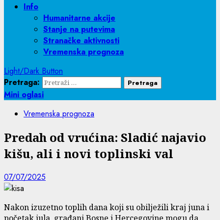
Info
Humanitarne akcije
Stanje na putevima
Stranačke aktivnosti
Vremenska prognoza
Light/Dark Button
Pretraga:
Mini oglasi
Vremenska prognoza
Predah od vrućina: Sladić najavio
kišu, ali i novi toplinski val
07/07/2025
Nakon izuzetno toplih dana koji su obilježili kraj juna i
početak jula, građani Bosne i Hercegovine mogu da