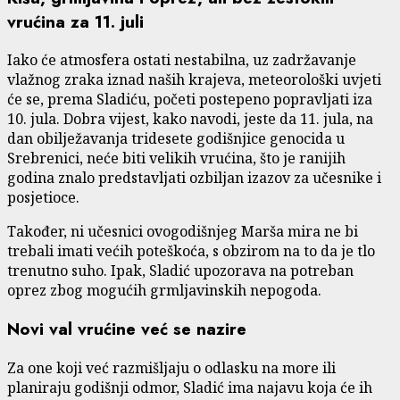
vrućina za 11. juli
Iako će atmosfera ostati nestabilna, uz zadržavanje
vlažnog zraka iznad naših krajeva, meteorološki uvjeti
će se, prema Sladiću, početi postepeno popravljati iza
10. jula. Dobra vijest, kako navodi, jeste da 11. jula, na
dan obilježavanja tridesete godišnjice genocida u
Srebrenici, neće biti velikih vrućina, što je ranijih
godina znalo predstavljati ozbiljan izazov za učesnike i
posjetioce.
Također, ni učesnici ovogodišnjeg Marša mira ne bi
trebali imati većih poteškoća, s obzirom na to da je tlo
trenutno suho. Ipak, Sladić upozorava na potreban
oprez zbog mogućih grmljavinskih nepogoda.
Novi val vrućine već se nazire
Za one koji već razmišljaju o odlasku na more ili
planiraju godišnji odmor, Sladić ima najavu koja će ih