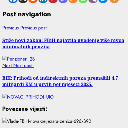
Post navigation
Previous
Previous post:
Stiže novi zakon: FBiH najavila uvođenje više nivoa
minimalnih penzija
Next
Next post:
BiH: Prihodi od indirektnih poreza premašili 4,7
milijardi KM u prvih pet mjeseci 2025.
Povezane vijesti: