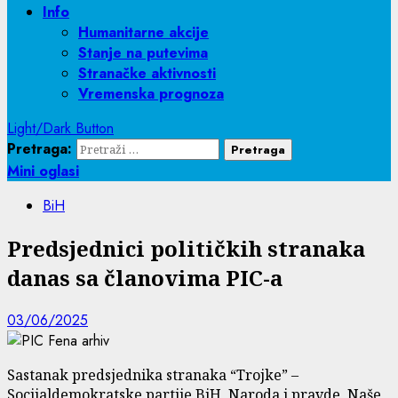
Info
Humanitarne akcije
Stanje na putevima
Stranačke aktivnosti
Vremenska prognoza
Light/Dark Button
Pretraga:
Mini oglasi
BiH
Predsjednici političkih stranaka
danas sa članovima PIC-a
03/06/2025
Sastanak predsjednika stranaka “Trojke” –
Socijaldemokratske partije BiH, Naroda i pravde, Naše