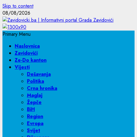
Skip to content
08/08/2026
Primary Menu
Naslovnica
Zavidovići
Ze-Do kanton
Vijesti
Dešavanja
Politika
Crna hronika
Maglaj
Žepče
BiH
Region
Evropa
Svijet