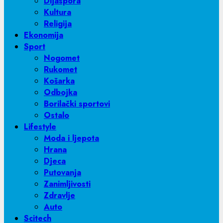
Dijaspora
Kultura
Religija
Ekonomija
Sport
Nogomet
Rukomet
Košarka
Odbojka
Borilački sportovi
Ostalo
Lifestyle
Moda i ljepota
Hrana
Djeca
Putovanja
Zanimljivosti
Zdravlje
Auto
Scitech