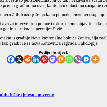
antona čestitao penzionerima njihov dan, rekavši da Vlada
kao prema građanima ovog kantona u oblastima socijalne i z
onera ZDK traži rješenja kako pomoći penzionerskoj popul
edstva za interventnu pomoć i uskoro ćemo objaviti na ko
nu godinu – rekao je premijer Pivić.
ojekat izgradnje Nove kantonalne bolnice Zenica, čija rea
j fazi gradit će se nova Kotlovnica i zgrada Onkologije.
Podijelite vijest:
obio teške tjelesne povrede