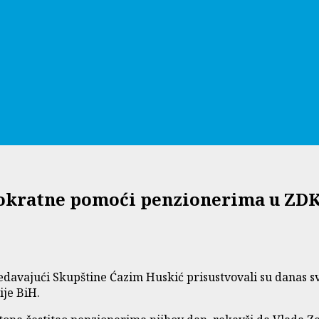
dnokratne pomoći penzionerima u ZD
davajući Skupštine Ćazim Huskić prisustvovali su danas sv
je BiH.