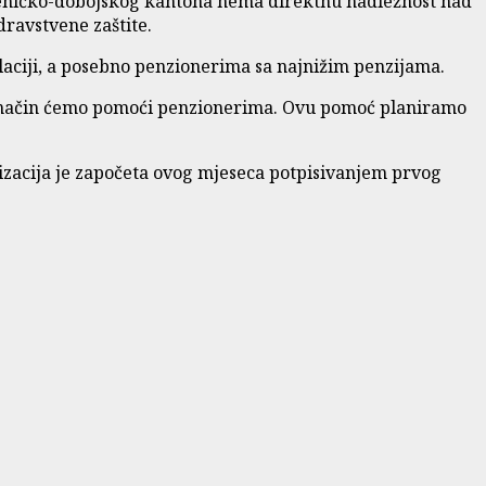
 Zeničko-dobojskog kantona nema direktnu nadležnost nad
dravstvene zaštite.
aciji, a posebno penzionerima sa najnižim penzijama.
ji način ćemo pomoći penzionerima. Ovu pomoć planiramo
lizacija je započeta ovog mjeseca potpisivanjem prvog