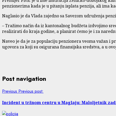
Premijer Pivić je u ime institucija Zeničko-dobojskog k
penzionerima kada je u pitanju isplata penzija, ali ima 
Naglasio je da Vlada zajedno sa Savezom udruženja penzi
– Tražimo način da iz kantonalnog budžeta izdvojimo sr
realizirati do kraja godine, a planirat ćemo je i za nared
Naveo je da je za populaciju penzionera veoma važan i pr
ugovora za koji su osigurana finansijska sredstva, a u ovo
Post navigation
Previous
Previous post:
Incident u tržnom centru u Maglaju: Maloljetnik zad