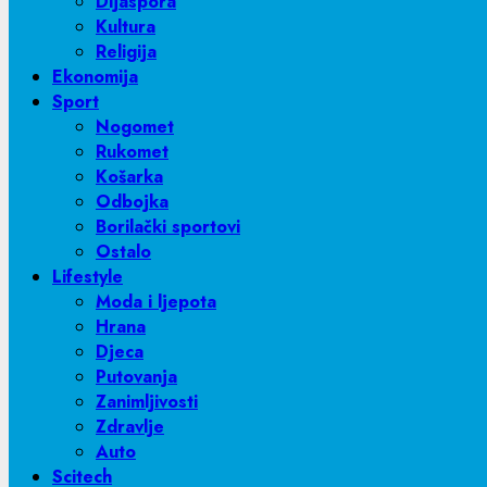
Dijaspora
Kultura
Religija
Ekonomija
Sport
Nogomet
Rukomet
Košarka
Odbojka
Borilački sportovi
Ostalo
Lifestyle
Moda i ljepota
Hrana
Djeca
Putovanja
Zanimljivosti
Zdravlje
Auto
Scitech