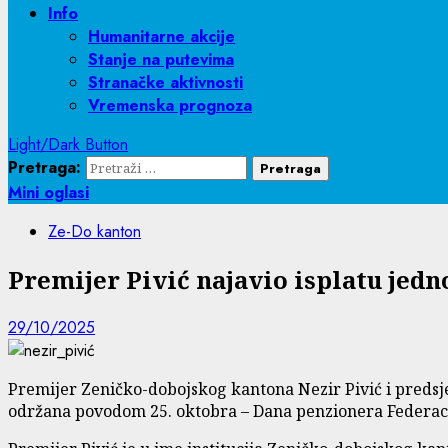
Info
Humanitarne akcije
Stanje na putevima
Stranačke aktivnosti
Vremenska prognoza
Light/Dark Button
Pretraga:
Mini oglasi
Ze-Do kanton
Premijer Pivić najavio isplatu je
29/10/2025
Premijer Zeničko-dobojskog kantona Nezir Pivić i predsje
održana povodom 25. oktobra – Dana penzionera Federaci