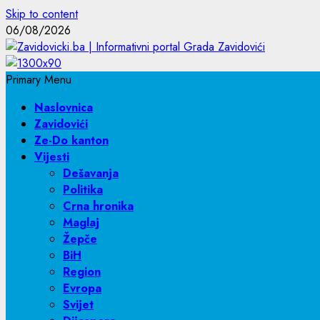
Skip to content
06/08/2026
Primary Menu
Naslovnica
Zavidovići
Ze-Do kanton
Vijesti
Dešavanja
Politika
Crna hronika
Maglaj
Žepče
BiH
Region
Evropa
Svijet