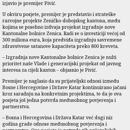
izjavio je premijer Pivić.
U okviru posjete, premijer je predstavio i strateške
razvojne projekte Zeničko-dobojskog kantona, među
kojima se posebno izdvaja projekat izgradnje nove
Kantonalne bolnice Zenica. Radi se o investiciji većoj od
300 miliona eura, koja predviđa izgradnju savremene
zdravstvene ustanove kapaciteta preko 800 kreveta.
– Izgradnja nove Kantonalne bolnice Zenica je nulti
prioritet naše Vlade i generacijski projekat od javnog
interesa za cijeli kanton – objasnio je Pivić.
Premijer je naglasio da su prijateljski odnosi između
Bosne i Hercegovine i Države Katar kontinuirano jačani
kroz saradnju na konkretnim projektima, te da je ova
posjeta još jedna potvrda međusobnog povjerenja i
partnerstva.
– Bosna i Hercegovina i Država Katar već dugi niz
godina grade odnose međusobnog povjerenja i