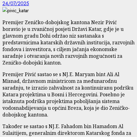
24/07/2025
Premijer Zeničko-dobojskog kantona Nezir Pivić
boravio je u zvaničnoj posjeti Državi Katar, gdje je u
glavnom gradu Dohi održao niz sastanaka s
predstavnicima katarskih državnih institucija, razvojnih
fondova i investitora, s ciljem jačanja ekonomske
saradnje i otvaranja novih razvojnih mogućnosti za
Zeničko-dobojski kanton.
Premijer Pivić sastao se s NJ.E. Maryam bint Ali Al
Misnad, državnom ministricom za međunarodnu
saradnju, te izrazio zahvalnost za kontinuiranu podršku
Katara projektima u Bosni i Hercegovini. Posebno je
istaknuta podrška projektima poboljšanja sistema
vodosnabdijevanja u općini Breza, koja je dio Zeničko-
dobojskog kantona.
Također se sastao s NJ.E. Fahadom bin Hamadom Al
Sulaitijem, generalnim direktorom Katarskog fonda za