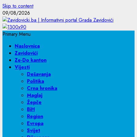
Skip to content
09/08/2026
Primary Menu
Naslovnica
Zavidovići
Ze-Do kanton
Vijesti
Dešavanja
Politika
Crna hronika
Maglaj
Žepče
BiH
Region
Evropa
Svijet