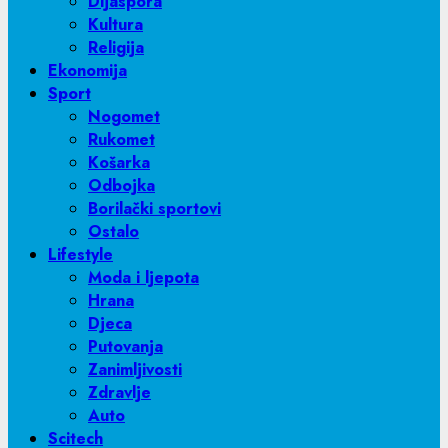
Dijaspora
Kultura
Religija
Ekonomija
Sport
Nogomet
Rukomet
Košarka
Odbojka
Borilački sportovi
Ostalo
Lifestyle
Moda i ljepota
Hrana
Djeca
Putovanja
Zanimljivosti
Zdravlje
Auto
Scitech