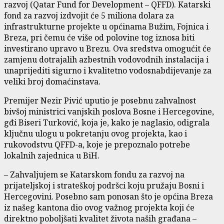
razvoj (Qatar Fund for Development – QFFD). Katarski
fond za razvoj izdvojit će 5 miliona dolara za
infrastrukturne projekte u općinama Bužim, Fojnica i
Breza, pri čemu će više od polovine tog iznosa biti
investirano upravo u Brezu. Ova sredstva omogućit će
zamjenu dotrajalih azbestnih vodovodnih instalacija i
unaprijediti sigurno i kvalitetno vodosnabdijevanje za
veliki broj domaćinstava.
Premijer Nezir Pivić uputio je posebnu zahvalnost
bivšoj ministrici vanjskih poslova Bosne i Hercegovine,
gđi Biseri Turković, koja je, kako je naglasio, odigrala
ključnu ulogu u pokretanju ovog projekta, kao i
rukovodstvu QFFD-a, koje je prepoznalo potrebe
lokalnih zajednica u BiH.
– Zahvaljujem se Katarskom fondu za razvoj na
prijateljskoj i strateškoj podršci koju pružaju Bosni i
Hercegovini. Posebno sam ponosan što je općina Breza
iz našeg kantona dio ovog važnog projekta koji će
direktno poboljšati kvalitet života naših građana –