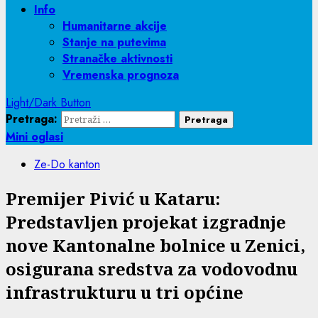
Info
Humanitarne akcije
Stanje na putevima
Stranačke aktivnosti
Vremenska prognoza
Light/Dark Button
Pretraga:
Mini oglasi
Ze-Do kanton
Premijer Pivić u Kataru:
Predstavljen projekat izgradnje
nove Kantonalne bolnice u Zenici,
osigurana sredstva za vodovodnu
infrastrukturu u tri općine