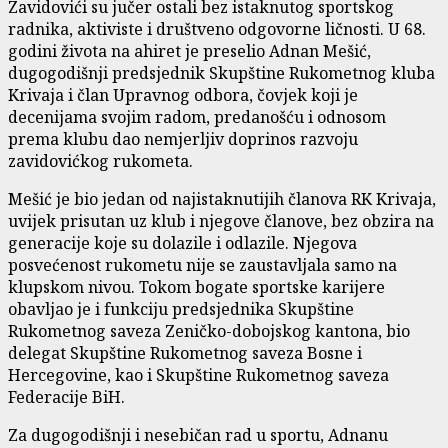
Zavidovići su jučer ostali bez istaknutog sportskog
radnika, aktiviste i društveno odgovorne ličnosti. U 68.
godini života na ahiret je preselio Adnan Mešić,
dugogodišnji predsjednik Skupštine Rukometnog kluba
Krivaja i član Upravnog odbora, čovjek koji je
decenijama svojim radom, predanošću i odnosom
prema klubu dao nemjerljiv doprinos razvoju
zavidovićkog rukometa.
Mešić je bio jedan od najistaknutijih članova RK Krivaja,
uvijek prisutan uz klub i njegove članove, bez obzira na
generacije koje su dolazile i odlazile. Njegova
posvećenost rukometu nije se zaustavljala samo na
klupskom nivou. Tokom bogate sportske karijere
obavljao je i funkciju predsjednika Skupštine
Rukometnog saveza Zeničko-dobojskog kantona, bio
delegat Skupštine Rukometnog saveza Bosne i
Hercegovine, kao i Skupštine Rukometnog saveza
Federacije BiH.
Za dugogodišnji i nesebičan rad u sportu, Adnanu