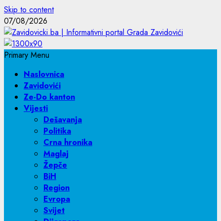
Skip to content
07/08/2026
Primary Menu
Naslovnica
Zavidovići
Ze-Do kanton
Vijesti
Dešavanja
Politika
Crna hronika
Maglaj
Žepče
BiH
Region
Evropa
Svijet