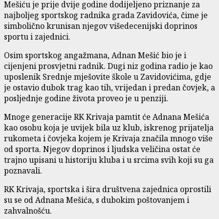
Mešiću je prije dvije godine dodijeljeno priznanje za
najboljeg sportskog radnika grada Zavidovića, čime je
simbolično krunisan njegov višedecenijski doprinos
sportu i zajednici.
Osim sportskog angažmana, Adnan Mešić bio je i
cijenjeni prosvjetni radnik. Dugi niz godina radio je kao
uposlenik Srednje mješovite škole u Zavidovićima, gdje
je ostavio dubok trag kao tih, vrijedan i predan čovjek, a
posljednje godine života proveo je u penziji.
Mnoge generacije RK Krivaja pamtit će Adnana Mešića
kao osobu koja je uvijek bila uz klub, iskrenog prijatelja
rukometa i čovjeka kojem je Krivaja značila mnogo više
od sporta. Njegov doprinos i ljudska veličina ostat će
trajno upisani u historiju kluba i u srcima svih koji su ga
poznavali.
RK Krivaja, sportska i šira društvena zajednica oprostili
su se od Adnana Mešića, s dubokim poštovanjem i
zahvalnošću.