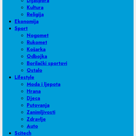
Dijaspora
Kultura
Religija
Ekonomija
Sport
Nogomet
Rukomet
Košarka
Odbojka
Borilački sportovi
Ostalo
Lifestyle
Moda i ljepota
Hrana
Djeca
Putovanja
Zanimljivosti
Zdravlje
Auto
Scitech