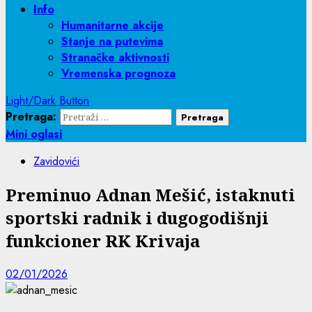
Info
Humanitarne akcije
Stanje na putevima
Stranačke aktivnosti
Vremenska prognoza
Light/Dark Button
Pretraga:
Mini oglasi
Zavidovići
Preminuo Adnan Mešić, istaknuti
sportski radnik i dugogodišnji
funkcioner RK Krivaja
02/01/2026