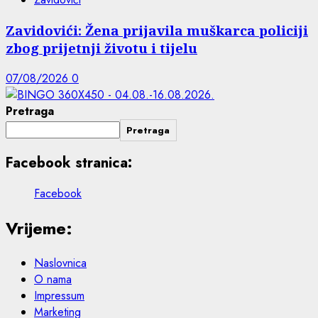
Zavidovići: Žena prijavila muškarca policiji
zbog prijetnji životu i tijelu
07/08/2026
0
Pretraga
Pretraga
Facebook stranica:
Facebook
Vrijeme:
Naslovnica
O nama
Impressum
Marketing