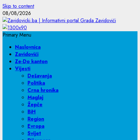
Skip to content
08/08/2026
Primary Menu
Naslovnica
Zavidovići
Ze-Do kanton
Vijesti
Dešavanja
Politika
Crna hronika
Maglaj
Žepče
BiH
Region
Evropa
Svijet