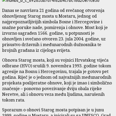
Danas se navršava 21 godina od svečanog otvorenja
obnovljenog Starog mosta u Mostaru, jednog od
najprepoznatljivijih simbola Bosne i Hercegovine i
snažne poruke nade, pomirenja i obnove. Most koji je
izvorno sagrađen 1566. godine, u potpunosti je
obnovljen i svečano otvoren 23. jula 2004. godine, uz
prisustvo državnih i međunarodnih dužnosnika te
brojnih građana iz cijeloga svijeta.
Obnova Starog mosta, koji su vojnici Hrvatskog vijeća
odbrane (HVO) srušili 9. novembra 1993. godine tokom
agresije na Bosnu i Hercegovinu, trajala je gotovo pet
godina. Riječ je o jednom od najvažnijih međunarodnih
projekata poslijeratne obnove, koji je imao i simbolično
značenje – ponovno povezivanje dviju obala rijeke
Neretve, ali i obnovu veza među ljudima, narušenih
tokom rata.
Sporazum o obnovi Starog mosta potpisan je u junu
1999. godine u Mostaru, a inicirali su ga UNESCO, Grad