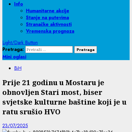
Info
Humanitarne akcije
Stanje na putevima
Stranačke aktivnosti
Vremenska prognoza
Light/Dark Button
Pretraga:
Mini oglasi
BiH
Prije 21 godinu u Mostaru je
obnovljen Stari most, biser
svjetske kulturne baštine koji je u
ratu srušio HVO
23/07/2025