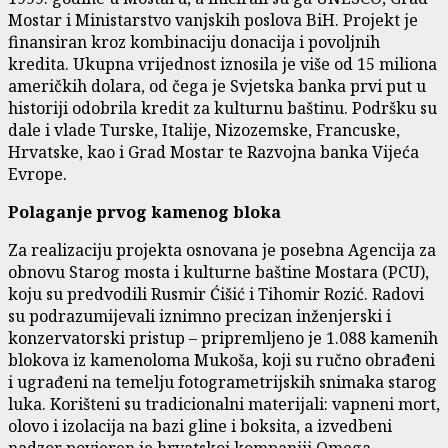
Mostar i Ministarstvo vanjskih poslova BiH. Projekt je
finansiran kroz kombinaciju donacija i povoljnih
kredita. Ukupna vrijednost iznosila je više od 15 miliona
američkih dolara, od čega je Svjetska banka prvi put u
historiji odobrila kredit za kulturnu baštinu. Podršku su
dale i vlade Turske, Italije, Nizozemske, Francuske,
Hrvatske, kao i Grad Mostar te Razvojna banka Vijeća
Evrope.
Polaganje prvog kamenog bloka
Za realizaciju projekta osnovana je posebna Agencija za
obnovu Starog mosta i kulturne baštine Mostara (PCU),
koju su predvodili Rusmir Ćišić i Tihomir Rozić. Radovi
su podrazumijevali iznimno precizan inženjerski i
konzervatorski pristup – pripremljeno je 1.088 kamenih
blokova iz kamenoloma Mukoša, koji su ručno obrađeni
i ugrađeni na temelju fotogrametrijskih snimaka starog
luka. Korišteni su tradicionalni materijali: vapneni mort,
olovo i izolacija na bazi gline i boksita, a izvedbeni
nadzor povjeren je hrvatskoj kompaniji Omega