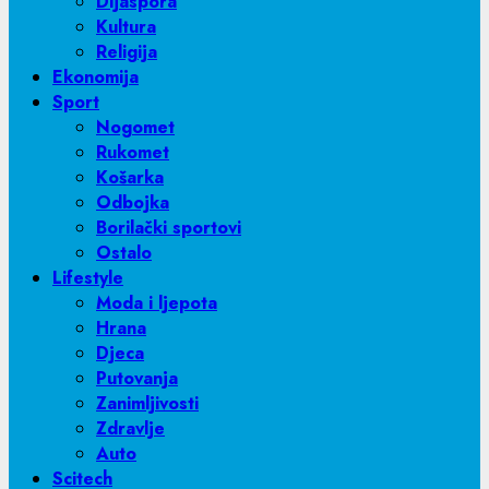
Dijaspora
Kultura
Religija
Ekonomija
Sport
Nogomet
Rukomet
Košarka
Odbojka
Borilački sportovi
Ostalo
Lifestyle
Moda i ljepota
Hrana
Djeca
Putovanja
Zanimljivosti
Zdravlje
Auto
Scitech