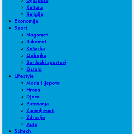
Dijaspora
Kultura
Religija
Ekonomija
Sport
Nogomet
Rukomet
Košarka
Odbojka
Borilački sportovi
Ostalo
Lifestyle
Moda i ljepota
Hrana
Djeca
Putovanja
Zanimljivosti
Zdravlje
Auto
Scitech