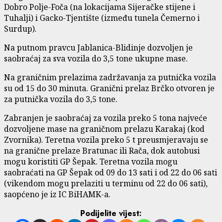
Dobro Polje-Foča (na lokacijama Sijeračke stijene i
Tuhalji) i Gacko-Tjentište (između tunela Čemerno i
Surdup).
Na putnom pravcu Jablanica-Blidinje dozvoljen je
saobraćaj za sva vozila do 3,5 tone ukupne mase.
Na graničnim prelazima zadržavanja za putnička vozila
su od 15 do 30 minuta. Granični prelaz Brčko otvoren je
za putnička vozila do 3,5 tone.
Zabranjen je saobraćaj za vozila preko 5 tona najveće
dozvoljene mase na graničnom prelazu Karakaj (kod
Zvornika). Teretna vozila preko 5 t preusmjeravaju se
na granične prelaze Bratunac ili Rača, dok autobusi
mogu koristiti GP Šepak. Teretna vozila mogu
saobraćati na GP Šepak od 09 do 13 sati i od 22 do 06 sati
(vikendom mogu prelaziti u terminu od 22 do 06 sati),
saopćeno je iz IC BiHAMK-a.
Podijelite vijest: