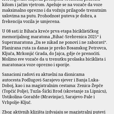
kišom i jačim vjetrom. Apeluje se na vozače da voze
maksimalno oprezno i da vožnju prilagode trenutnim
uslovima na putu. Prohodnost puteva je dobra, a
frekencija vozila je umjerena.
U 08 sati iz Bihaća kreće prva etapa biciklističkog
memorijalnog maratona „Bihać-Srebrenica 2025“ i
Supermaratona „Da se nikad ne ponovi i ne zaboravi“.
Planirana ruta za danas je preko Bosanskog Petrovca,
Ključa, Mrkonjić Grada, do Jajca, gdje će prenoćiti.
Molimo sve vozače da u trenutku prolaska biciklista i
maratonaca voze oprezno i sporije.
Sanacioni radovi su aktuelni na dionicama
autocesta Podlugovi-Sarajevo sjever i Banja Luka-
Doboj, kao i na magistralnim cestama: Zenica-Žepče
(Topčić Polje), Tuzla-Šićki Brod (skretanje za Lipnicu),
Ustikolina-Goražde (Mravinjac), Sarajevo-Pale i
Vrhpolje-Ključ.
Zbog aktivnih klizišta izdvajaju se magistralni putevi