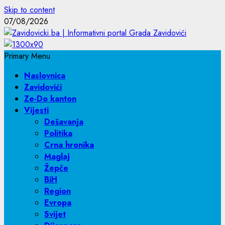
Skip to content
07/08/2026
Primary Menu
Naslovnica
Zavidovići
Ze-Do kanton
Vijesti
Dešavanja
Politika
Crna hronika
Maglaj
Žepče
BiH
Region
Evropa
Svijet