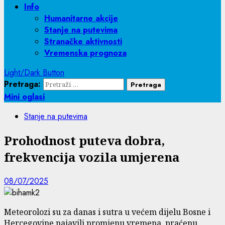
Info
Humanitarne akcije
Stanje na putevima
Stranačke aktivnosti
Vremenska prognoza
Light/Dark Button
Pretraga:
Mini oglasi
Stanje na putevima
Prohodnost puteva dobra,
frekvencija vozila umjerena
08/07/2025
Meteorolozi su za danas i sutra u većem dijelu Bosne i
Hercegovine najavili promjenu vremena, praćenu