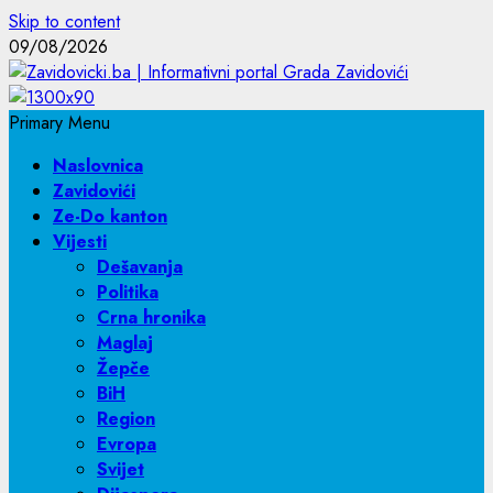
Skip to content
09/08/2026
Primary Menu
Naslovnica
Zavidovići
Ze-Do kanton
Vijesti
Dešavanja
Politika
Crna hronika
Maglaj
Žepče
BiH
Region
Evropa
Svijet