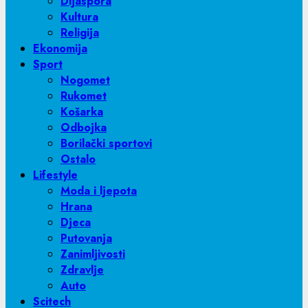
Dijaspora
Kultura
Religija
Ekonomija
Sport
Nogomet
Rukomet
Košarka
Odbojka
Borilački sportovi
Ostalo
Lifestyle
Moda i ljepota
Hrana
Djeca
Putovanja
Zanimljivosti
Zdravlje
Auto
Scitech