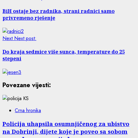
BiH ostaje bez radnika, strani radnici samo
privremeno rješenje
Next
Next post:
Do kraja sedmice više sunca, temperature do 25
stepeni
Povezane vijesti:
Crna hronika
Policija uhapsila osumnjičenog za ubistvo
na Dobrinji, dijete koje je poveo sa sobom