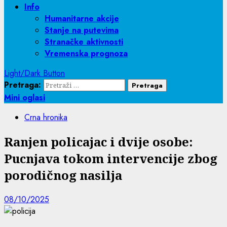
Info
Humanitarne akcije
Stanje na putevima
Stranačke aktivnosti
Vremenska prognoza
Light/Dark Button
Pretraga:
Mini oglasi
Crna hronika
Ranjen policajac i dvije osobe:
Pucnjava tokom intervencije zbog
porodičnog nasilja
08/10/2025