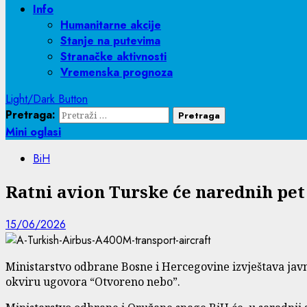
Info
Humanitarne akcije
Stanje na putevima
Stranačke aktivnosti
Vremenska prognoza
Light/Dark Button
Pretraga:
Mini oglasi
BiH
Ratni avion Turske će narednih pet
15/06/2026
Ministarstvo odbrane Bosne i Hercegovine izvještava javn
okviru ugovora “Otvoreno nebo”.