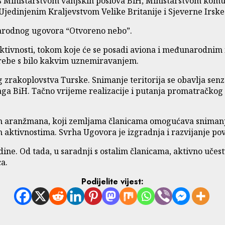
i s Ministarstvom vanjskih poslova BiH, Ministarstvom k
 Ujedinjenim Kraljevstvom Velike Britanije i Sjeverne Irsk
arodnog ugovora “Otvoreno nebo”.
 aktivnosti, tokom koje će se posadi aviona i međunarodnim
rebe s bilo kakvim uznemiravanjem.
og zrakoplovstva Turske. Snimanje teritorija se obavlja se
naga BiH. Tačno vrijeme realizacije i putanja promatračkog
 aranžmana, koji zemljama članicama omogućava snimanje t
m aktivnostima. Svrha Ugovora je izgradnja i razvijanje p
ne. Od tada, u saradnji s ostalim članicama, aktivno učest
ca.
Podijelite vijest: