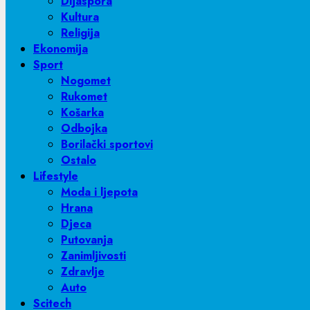
Dijaspora
Kultura
Religija
Ekonomija
Sport
Nogomet
Rukomet
Košarka
Odbojka
Borilački sportovi
Ostalo
Lifestyle
Moda i ljepota
Hrana
Djeca
Putovanja
Zanimljivosti
Zdravlje
Auto
Scitech