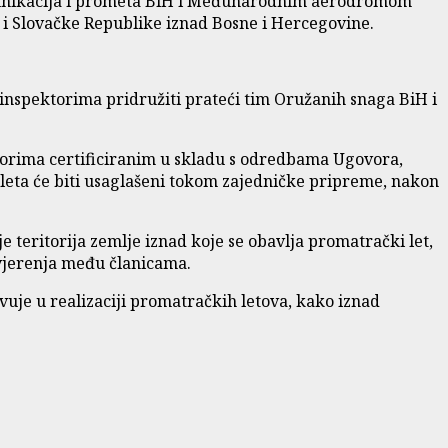
omunikacija i prometa BiH i Međunarodnim aerodromom
e i Slovačke Republike iznad Bosne i Hercegovine.
 inspektorima pridružiti prateći tim Oružanih snaga BiH i
nzorima certificiranim u skladu s odredbama Ugovora,
 leta će biti usaglašeni tokom zajedničke pripreme, nakon
eritorija zemlje iznad koje se obavlja promatrački let,
ovjerenja među članicama.
vuje u realizaciji promatračkih letova, kako iznad