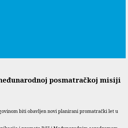
u međunarodnoj posmatračkoj misiji
govinom biti obavljen novi planirani promatrački let u