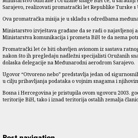
Ministarstvo odbrane i Oružane snage BiH će, u saradnj
Sarajevo, realizovati promatrački let Republike Turske s
Ova promatračka misija je u skladu s odredbama međun
Ministarstvo izvještava građane da se radi o najavljenoj
Ministarstva komunikacija i prometa BiH te da nema pot
Promatrački let će biti obavljen avionom iz sastava ratn
nakon što ih pregledaju nadležni specijalisti Oružanih s
dolaska delegacije na Međunarodni aerodrom Sarajevo.
Ugovor “Otvoreno nebo” predstavlja jedan od sigurnosnih
u cilju pribavljanja podataka o vojnim snagama i njihovi
Bosna i Hercegovina je pristupila ovom ugovoru 2003. godi
teritorije BiH, tako i iznad teritorija ostalih zemalja člani
Post navigation