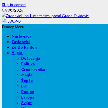
Skip to content
07/08/2026
Primary Menu
Naslovnica
Zavidovići
Ze-Do kanton
Vijesti
Dešavanja
Politika
Crna hronika
Maglaj
Žepče
BiH
Region
Evropa
Svijet