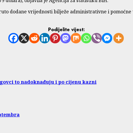
9 dolara), objavila je Agencija za statistiku BiH.
to dodane vrijednosti bilježe administrativne i pomoćne usl
Podijelite vijest:
govci to nadoknađuju i po cijenu kazni
eptembra