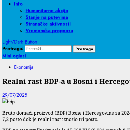
Info
Humanitarne akcije
Stanje na putevima
Stranačke aktivnosti
Vremenska prognoza
Light/Dark Button
Pretraga:
Mini oglasi
Ekonomija
Realni rast BDP-a u Bosni i Hercegov
29/07/2025
Bruto domaći proizvod (BDP) Bosne i Hercegovine za 2024
7,2 posto dok je realni rast iznosio tri posto.