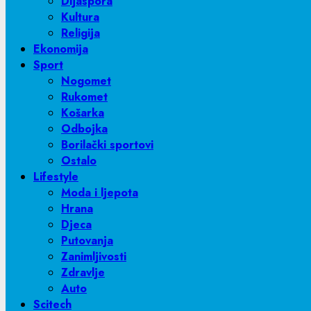
Dijaspora
Kultura
Religija
Ekonomija
Sport
Nogomet
Rukomet
Košarka
Odbojka
Borilački sportovi
Ostalo
Lifestyle
Moda i ljepota
Hrana
Djeca
Putovanja
Zanimljivosti
Zdravlje
Auto
Scitech