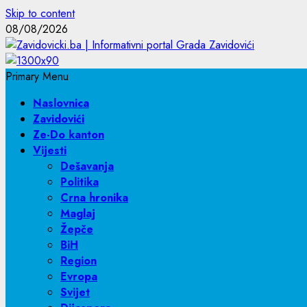
Skip to content
08/08/2026
Primary Menu
Naslovnica
Zavidovići
Ze-Do kanton
Vijesti
Dešavanja
Politika
Crna hronika
Maglaj
Žepče
BiH
Region
Evropa
Svijet