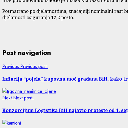
BDP po stanovniku iznosio je 15.688 KM (8.021 eura ili 8.67
Posmatrano po djelatnostima, značajniji nominalni rast bru
djelatnosti osiguranja 12,2 posto.
Post navigation
Previous
Previous post:
Inflacija “pojela” kupovnu moć građana BiH, kako tr
Next
Next post:
Konzorcijum Logistika BiH najavio proteste od 1. s