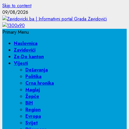
Skip to content
09/08/2026
Primary Menu
Naslovnica
Zavidovići
Ze-Do kanton
Vijesti
Dešavanja
Politika
Crna hronika
Maglaj
Žepče
BiH
Region
Evropa
Svijet