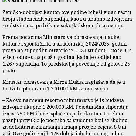
Zeničko-dobojski kanton ove godine bilježi vidan rast u
broju studentskih stipendija, kao i u ukupno izdvojenim
sredstvima za podršku visokoškolskom obrazovanju.
Prema podacima Ministarstva obrazovanja, nauke,
kulture i sporta ZDK, u akademskoj 2024/2025. godini
pravo na stipendiju ostvario je 1.581 student – što je 314
više u odnosu na prošlu godinu, kada je dodijeljeno
1.267 stipendija. To predstavlja povećanje od gotovo 25
posto.
Ministar obrazovanja Mirza Mušija naglašava da je u
budžetu planirano 1.200.000 KM za ovu svrhu.
– Za ovu namjenu resorno ministarstvo je iz budžeta
izdvojilo ukupno 1.200.000 KM. Pojedinačna stipendija
iznosi 750 KM i biće isplaćena jednokratno. Posebnu
pažnju privukla je podrška za studente koji se školuju
za deficitarna zanimanja i imaju prosjek ocjena 8,0 ili
viši. Ove godine njih 175 dobija i dodatnu nagradu u