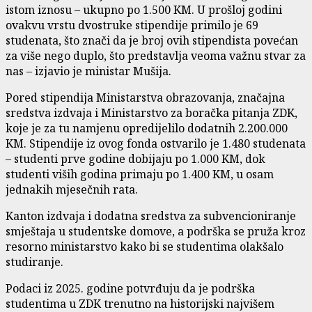
istom iznosu – ukupno po 1.500 KM. U prošloj godini
ovakvu vrstu dvostruke stipendije primilo je 69
studenata, što znači da je broj ovih stipendista povećan
za više nego duplo, što predstavlja veoma važnu stvar za
nas – izjavio je ministar Mušija.
Pored stipendija Ministarstva obrazovanja, značajna
sredstva izdvaja i Ministarstvo za boračka pitanja ZDK,
koje je za tu namjenu opredijelilo dodatnih 2.200.000
KM. Stipendije iz ovog fonda ostvarilo je 1.480 studenata
– studenti prve godine dobijaju po 1.000 KM, dok
studenti viših godina primaju po 1.400 KM, u osam
jednakih mjesečnih rata.
Kanton izdvaja i dodatna sredstva za subvencioniranje
smještaja u studentske domove, a podrška se pruža kroz
resorno ministarstvo kako bi se studentima olakšalo
studiranje.
Podaci iz 2025. godine potvrđuju da je podrška
studentima u ZDK trenutno na historijski najvišem