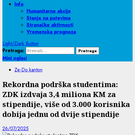
Info
Humanitarne akcije
Stanje na putevima
Stranačke aktivnosti
Vremenska prognoza
Light/Dark Button
Pretraga:
Mini oglasi
Ze-Do kanton
Rekordna podrška studentima:
ZDK izdvaja 3,4 miliona KM za
stipendije, više od 3.000 korisnika
dobija jednu od dvije stipendije
26/07/2025