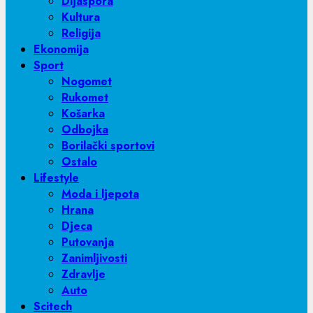
Dijaspora
Kultura
Religija
Ekonomija
Sport
Nogomet
Rukomet
Košarka
Odbojka
Borilački sportovi
Ostalo
Lifestyle
Moda i ljepota
Hrana
Djeca
Putovanja
Zanimljivosti
Zdravlje
Auto
Scitech